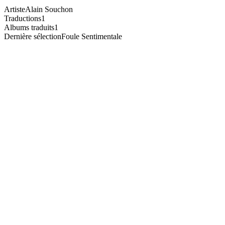
Artiste
Alain Souchon
Traductions
1
Albums traduits
1
Dernière sélection
Foule Sentimentale