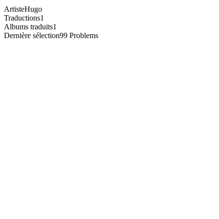
Artiste
Hugo
Traductions
1
Albums traduits
1
Dernière sélection
99 Problems