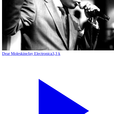
Dear Moleskine
Jay Electronica
3,3 k