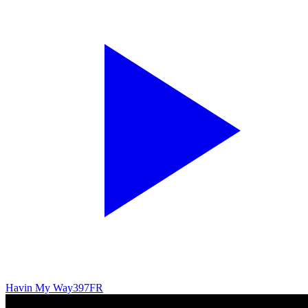
Havin My Way
397
FR