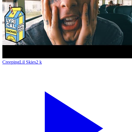
Creeping
Lil Skies
2 k