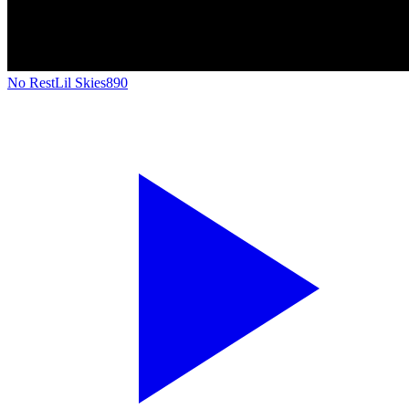
No Rest
Lil Skies
890