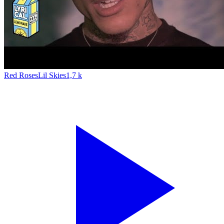
Red Roses
Lil Skies
1,7 k