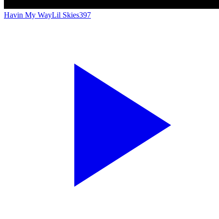
Havin My Way
Lil Skies
397