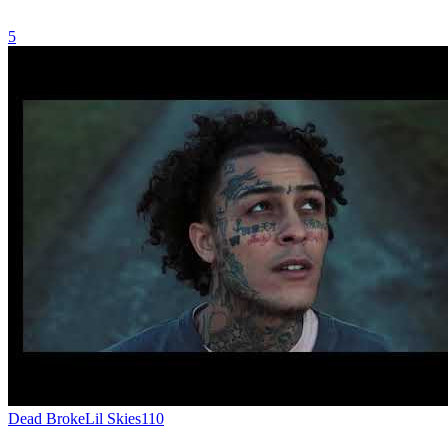
5
Dead Broke
Lil Skies
110