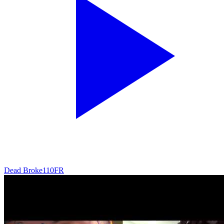
Dead Broke
110
FR