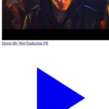
Havin My Way
Traduction FR