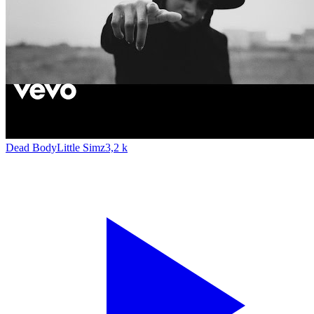
Dead Body
Little Simz
3,2 k