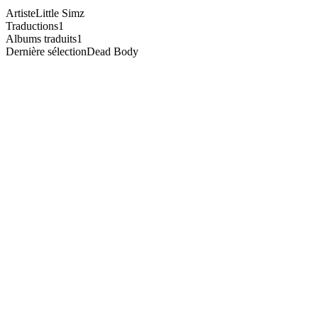
Artiste
Little Simz
Traductions
1
Albums traduits
1
Dernière sélection
Dead Body