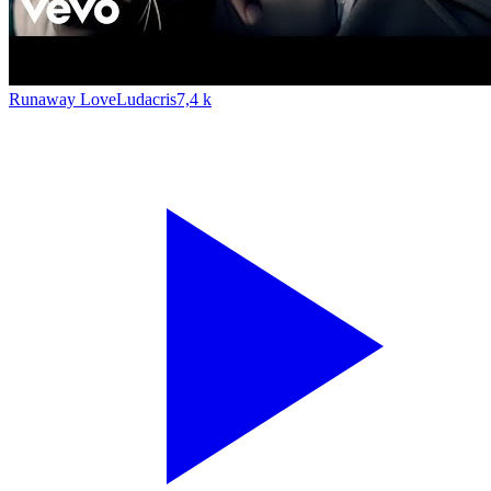
Runaway Love
Ludacris
7,4 k