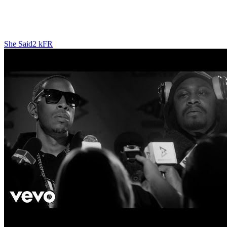
She Said
2 k
FR