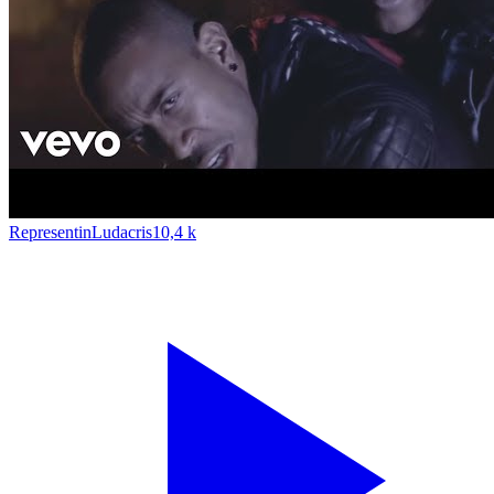
Representin
Ludacris
10,4 k