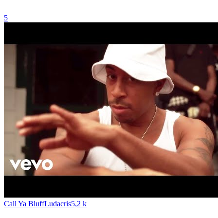
5
Call Ya Bluff
Ludacris
5,2 k