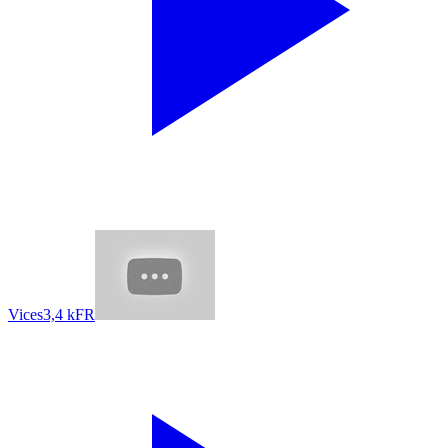
Vices
3,4 k
FR