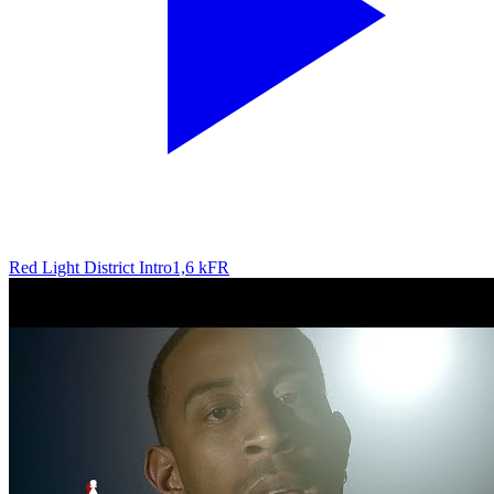
Red Light District Intro
1,6 k
FR