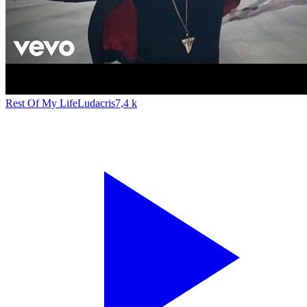
Rest Of My Life
Ludacris
7,4 k