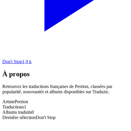
Don't Stop
1,9 k
À propos
Retrouvez les traductions françaises de
Perrion
, classées par
popularité, nouveautés et albums disponibles sur Traduzic.
Artiste
Perrion
Traductions
1
Albums traduits
0
Dernière sélection
Don't Stop