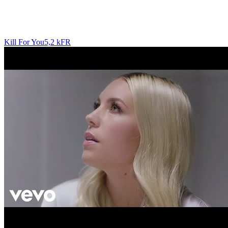
Kill For You
5,2 k
FR