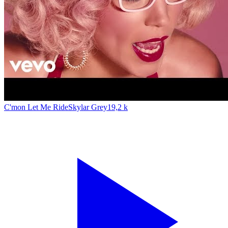
C'mon Let Me Ride
Skylar Grey
19,2 k