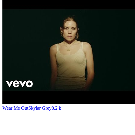
Wear Me Out
Skylar Grey
8,2 k