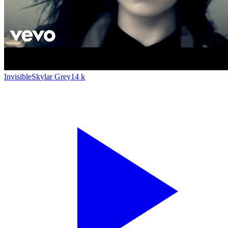
Invisible
Skylar Grey
14 k