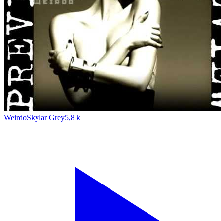
Weirdo
Skylar Grey
5,8 k