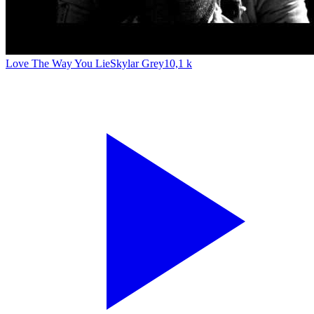
Love The Way You Lie
Skylar Grey
10,1 k