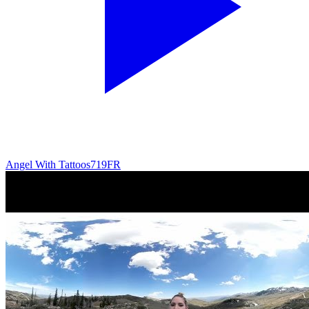
Angel With Tattoos
719
FR