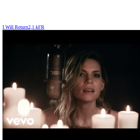
I Will Return
2,1 k
FR