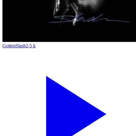
Gotten
Slash
2,5 k