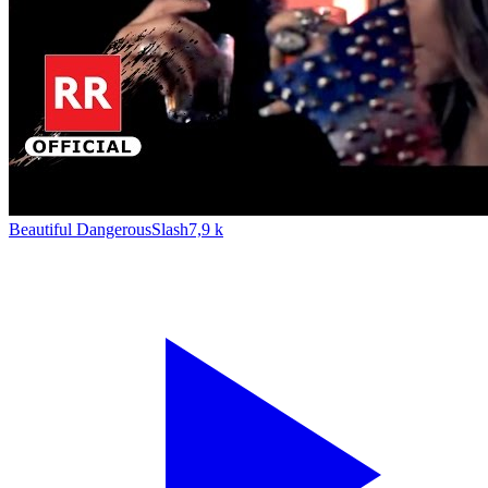
Beautiful Dangerous
Slash
7,9 k