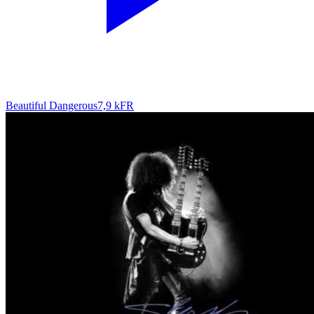
Beautiful Dangerous
7,9 k
FR