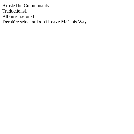
Artiste
The Communards
Traductions
1
Albums traduits
1
Dernière sélection
Don't Leave Me This Way