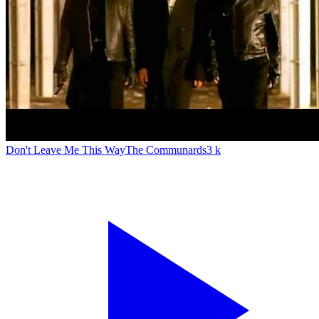
Don't Leave Me This Way
The Communards
3 k