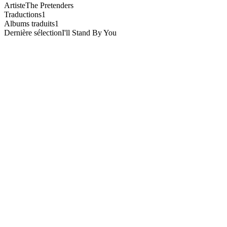
Artiste
The Pretenders
Traductions
1
Albums traduits
1
Dernière sélection
I'll Stand By You