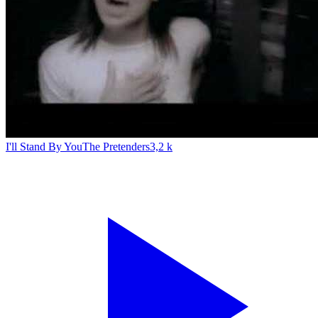
I'll Stand By You
The Pretenders
3,2 k