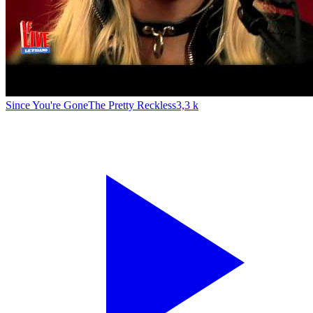
Since You're Gone
The Pretty Reckless
3,3 k