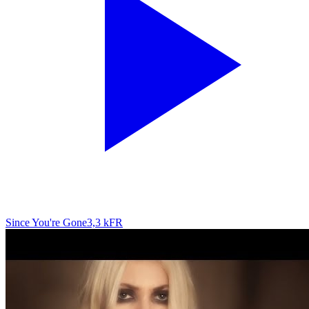
Since You're Gone
3,3 k
FR