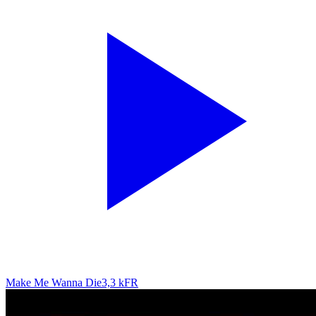
Make Me Wanna Die
3,3 k
FR