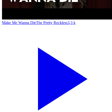
Make Me Wanna Die
The Pretty Reckless
3,3 k