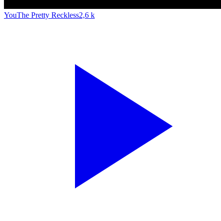
You
The Pretty Reckless
2,6 k