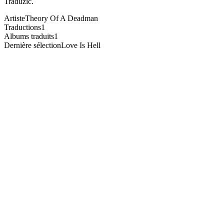
Traduzic.
Artiste
Theory Of A Deadman
Traductions
1
Albums traduits
1
Dernière sélection
Love Is Hell