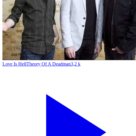
Love Is Hell
Theory Of A Deadman
3,2 k