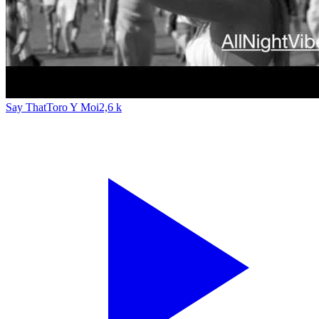
Say That
Toro Y Moi
2,6 k