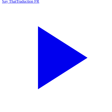
Say That
Traduction FR