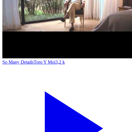
So Many Details
Toro Y Moi
3,2 k