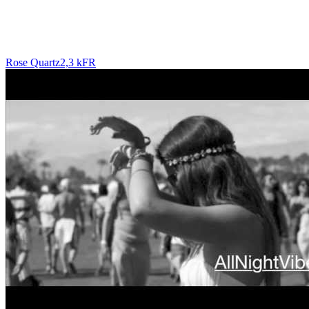
Rose Quartz
2,3 k
FR