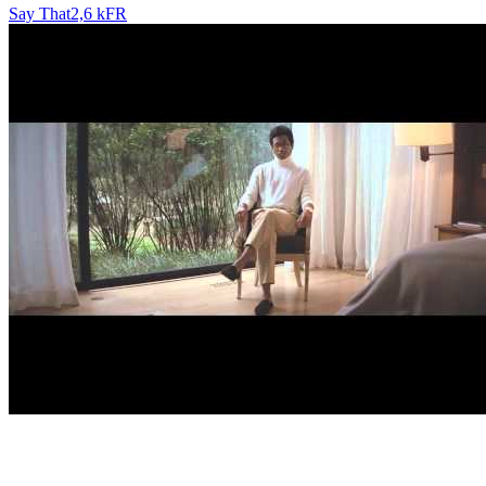
Say That
2,6 k
FR