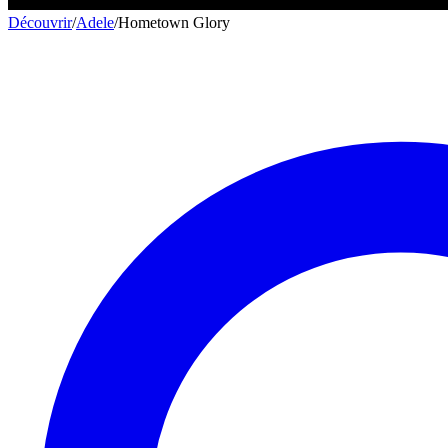
Découvrir
/
Adele
/
Hometown Glory