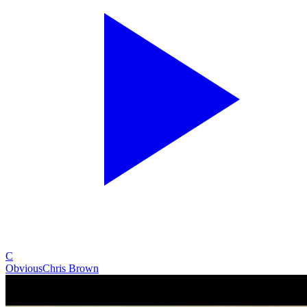
C
Obvious
Chris Brown