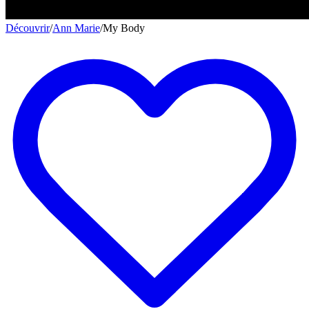
Découvrir
/
Ann Marie
/
My Body