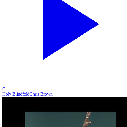
C
Holy Blindfold
Chris Brown