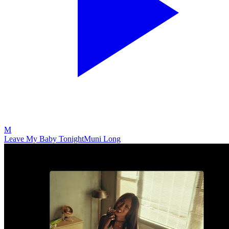
M
Leave My Baby Tonight
Muni Long