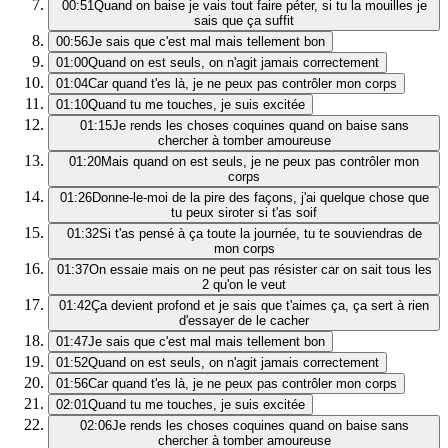
00:51
Quand on baise je vais tout faire péter, si tu la mouilles je
sais que ça suffit
00:56
Je sais que c'est mal mais tellement bon
01:00
Quand on est seuls, on n'agit jamais correctement
01:04
Car quand t'es là, je ne peux pas contrôler mon corps
01:10
Quand tu me touches, je suis excitée
01:15
Je rends les choses coquines quand on baise sans
chercher à tomber amoureuse
01:20
Mais quand on est seuls, je ne peux pas contrôler mon
corps
01:26
Donne-le-moi de la pire des façons, j'ai quelque chose que
tu peux siroter si t'as soif
01:32
Si t'as pensé à ça toute la journée, tu te souviendras de
mon corps
01:37
On essaie mais on ne peut pas résister car on sait tous les
2 qu'on le veut
01:42
Ça devient profond et je sais que t'aimes ça, ça sert à rien
d'essayer de le cacher
01:47
Je sais que c'est mal mais tellement bon
01:52
Quand on est seuls, on n'agit jamais correctement
01:56
Car quand t'es là, je ne peux pas contrôler mon corps
02:01
Quand tu me touches, je suis excitée
02:06
Je rends les choses coquines quand on baise sans
chercher à tomber amoureuse