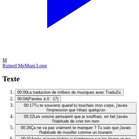
M
Ruined Me
Muni Long
Texte
00:00
La traduction de milliers de musiques avec TraduZic
00:04
(Paroles à 0 : 17)
00:17
Tu te souviens quand tu touchais mon corps, j'avais
l'impression que t'étais quelqu'un
00:22
Les voisins pensaient que je souffrais, en fait j'avais
l'habitude de crier ton nom
00:26
Ça ne va pas vraiment te manquer ? Tu sais que j'avais
l'habitude de mouiller comme un tsunami
00:31
Après m'avoir léchée je t'embrasse sur les lèvres et me