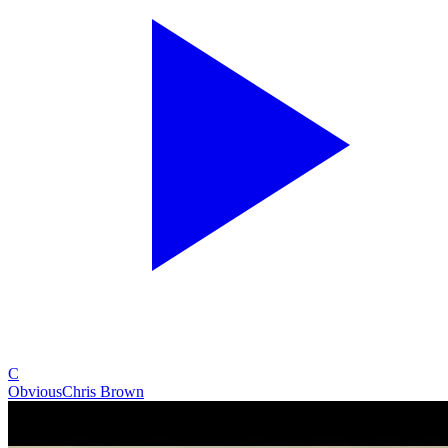
C
Obvious
Chris Brown