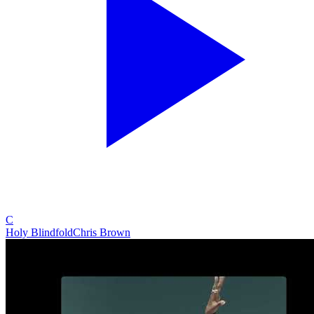
C
Holy Blindfold
Chris Brown