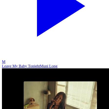
M
Leave My Baby Tonight
Muni Long