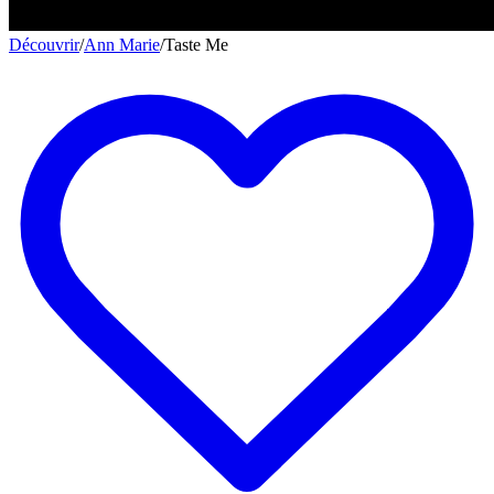
Découvrir
/
Ann Marie
/
Taste Me