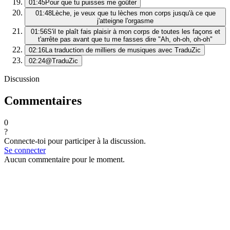
01:45
Pour que tu puisses me goûter
01:48
Lèche, je veux que tu lèches mon corps jusqu'à ce que
j'atteigne l'orgasme
01:56
S'il te plaît fais plaisir à mon corps de toutes les façons et
t'arrête pas avant que tu me fasses dire "Ah, oh-oh, oh-oh"
02:16
La traduction de milliers de musiques avec TraduZic
02:24
@TraduZic
Discussion
Commentaires
0
?
Connecte-toi pour participer à la discussion.
Se connecter
Aucun commentaire pour le moment.