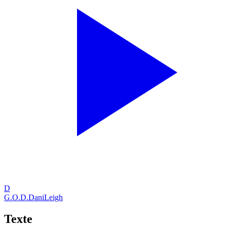
D
G.O.D.
DaniLeigh
Texte