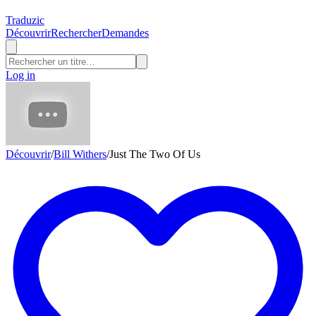
Traduzic
Découvrir
Rechercher
Demandes
Log in
Découvrir
/
Bill Withers
/
Just The Two Of Us