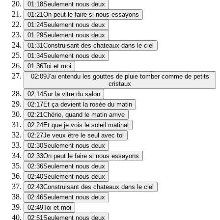
01:18
Seulement nous deux
01:21
On peut le faire si nous essayons
01:24
Seulement nous deux
01:29
Seulement nous deux
01:31
Construisant des chateaux dans le ciel
01:34
Seulement nous deux
01:36
Toi et moi
02:09
J'ai entendu les gouttes de pluie tomber comme de petits
cristaux
02:14
Sur la vitre du salon
02:17
Et ça devient la rosée du matin
02:21
Chérie, quand le matin arrive
02:24
Et que je vois le soleil matinal
02:27
Je veux être le seul avec toi
02:30
Seulement nous deux
02:33
On peut le faire si nous essayons
02:36
Seulement nous deux
02:40
Seulement nous deux
02:43
Construisant des chateaux dans le ciel
02:46
Seulement nous deux
02:49
Toi et moi
02:51
Seulement nous deux