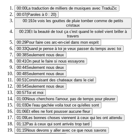
00:00
La traduction de milliers de musiques avec TraduZic
00:07
(Paroles à 0 : 20)
00:19
Je vois les gouttes de pluie tomber comme de petits
cristaux
00:23
Et la beauté de tout ça c'est quand le soleil vient briller à
travers
00:29
Pour faire ces arc-en-ciel dans mon esprit
00:33
Quand je pense à toi je veux passer du temps avec toi
00:38
Seulement nous deux
00:41
On peut le faire si nous essayons
00:44
Seulement nous deux
00:48
Seulement nous deux
00:51
Construisant des chateaux dans le ciel
00:54
Seulement nous deux
00:57
Toi et moi
01:00
Nous cherchons l'amour, pas de temps pour pleurer
01:03
De l'eau gachée voila tout ce qu'elles sont
01:06
Et elles ne font pousser aucune fleur
01:09
Les bonnes choses viennent à ceux qui les ont attendu
01:12
Pas à ceux qui sont arrivés trop tard
01:15
Nous devons y aller avec ce que nous savons