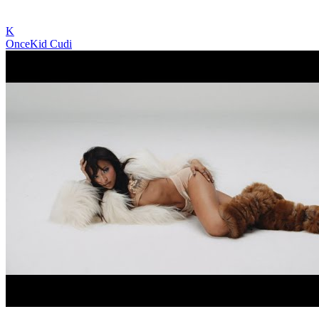
K
Once
Kid Cudi