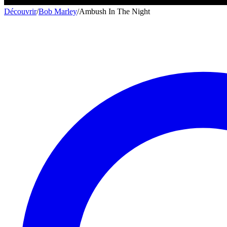
Découvrir
/
Bob Marley
/
Ambush In The Night