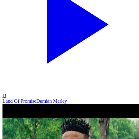
D
Land Of Promise
Damian Marley