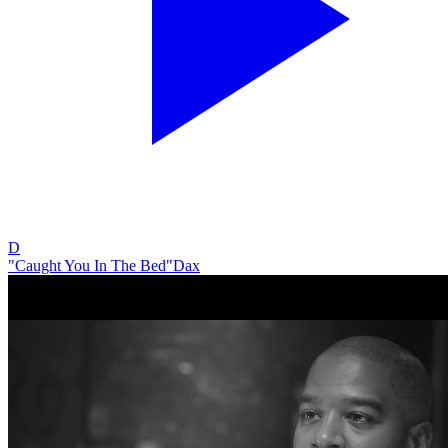
D
"Caught You In The Bed"
Dax