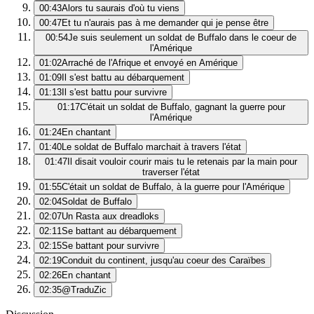
00:43
Alors tu saurais d'où tu viens
00:47
Et tu n'aurais pas à me demander qui je pense être
00:54
Je suis seulement un soldat de Buffalo dans le coeur de
l'Amérique
01:02
Arraché de l'Afrique et envoyé en Amérique
01:09
Il s'est battu au débarquement
01:13
Il s'est battu pour survivre
01:17
C'était un soldat de Buffalo, gagnant la guerre pour
l'Amérique
01:24
En chantant
01:40
Le soldat de Buffalo marchait à travers l'état
01:47
Il disait vouloir courir mais tu le retenais par la main pour
traverser l'état
01:55
C'était un soldat de Buffalo, à la guerre pour l'Amérique
02:04
Soldat de Buffalo
02:07
Un Rasta aux dreadloks
02:11
Se battant au débarquement
02:15
Se battant pour survivre
02:19
Conduit du continent, jusqu'au coeur des Caraïbes
02:26
En chantant
02:35
@TraduZic