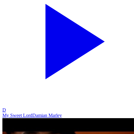
D
My Sweet Lord
Damian Marley