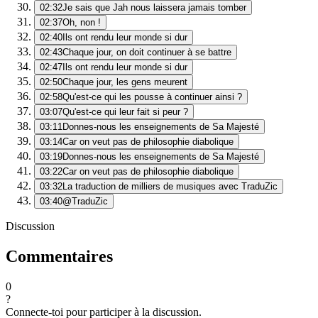
02:32
Je sais que Jah nous laissera jamais tomber
02:37
Oh, non !
02:40
Ils ont rendu leur monde si dur
02:43
Chaque jour, on doit continuer à se battre
02:47
Ils ont rendu leur monde si dur
02:50
Chaque jour, les gens meurent
02:58
Qu'est-ce qui les pousse à continuer ainsi ?
03:07
Qu'est-ce qui leur fait si peur ?
03:11
Donnes-nous les enseignements de Sa Majesté
03:14
Car on veut pas de philosophie diabolique
03:19
Donnes-nous les enseignements de Sa Majesté
03:22
Car on veut pas de philosophie diabolique
03:32
La traduction de milliers de musiques avec TraduZic
03:40
@TraduZic
Discussion
Commentaires
0
?
Connecte-toi pour participer à la discussion.