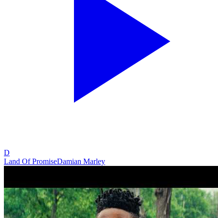
D
Land Of Promise
Damian Marley