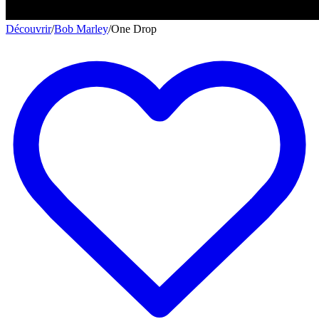
Découvrir
/
Bob Marley
/
One Drop