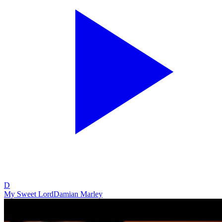
D
My Sweet Lord
Damian Marley