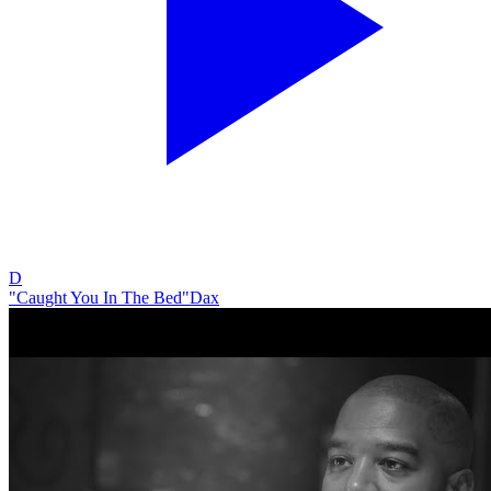
D
"Caught You In The Bed"
Dax