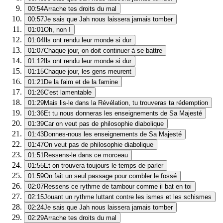
00:54
Arrache tes droits du mal
00:57
Je sais que Jah nous laissera jamais tomber
01:01
Oh, non !
01:04
Ils ont rendu leur monde si dur
01:07
Chaque jour, on doit continuer à se battre
01:12
Ils ont rendu leur monde si dur
01:15
Chaque jour, les gens meurent
01:21
De la faim et de la famine
01:26
C'est lamentable
01:29
Mais lis-le dans la Révélation, tu trouveras ta rédemption
01:36
Et tu nous donneras les enseignements de Sa Majesté
01:39
Car on veut pas de philosophie diabolique
01:43
Donnes-nous les enseignements de Sa Majesté
01:47
On veut pas de philosophie diabolique
01:51
Ressens-le dans ce morceau
01:55
Et on trouvera toujours le temps de parler
01:59
On fait un seul passage pour combler le fossé
02:07
Ressens ce rythme de tambour comme il bat en toi
02:15
Jouant un rythme luttant contre les ismes et les schismes
02:24
Je sais que Jah nous laissera jamais tomber
02:29
Arrache tes droits du mal