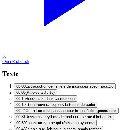
K
Once
Kid Cudi
Texte
00:00
La traduction de milliers de musiques avec TraduZic
00:05
(Paroles à 0 : 15)
00:15
Ressens-le dans ce morceau
00:19
Et on trouvera toujours le temps de parler
00:24
On fait un seul passage pour le fossé des générations
00:31
Ressens ce rythme de tambour comme il bat en toi
00:39
Jouant un rythme qui résiste au système
00:48
Je sais que Jah nous laissera jamais tomber