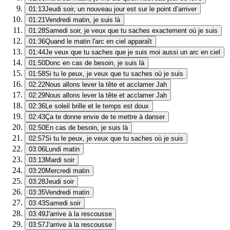
01:13
Jeudi soir, un nouveau jour est sur le point d’arriver
01:21
Vendredi matin, je suis là
01:28
Samedi soir, je veux que tu saches exactement où je suis
01:36
Quand le matin l'arc en ciel apparaît
01:44
Je veux que tu saches que je suis moi aussi un arc en ciel
01:50
Donc en cas de besoin, je suis là
01:58
Si tu le peux, je veux que tu saches où je suis
02:22
Nous allons lever la tête et acclamer Jah
02:29
Nous allons lever la tête et acclamer Jah
02:36
Le soleil brille et le temps est doux
02:43
Ça te donne envie de te mettre à danser
02:50
En cas de besoin, je suis là
02:57
Si tu le peux, je veux que tu saches où je suis
03:06
Lundi matin
03:13
Mardi soir
03:20
Mercredi matin
03:28
Jeudi soir
03:35
Vendredi matin
03:43
Samedi soir
03:49
J'arrive à la rescousse
03:57
J'arrive à la rescousse