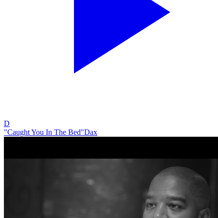
D
"Caught You In The Bed"
Dax