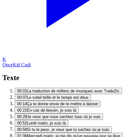
K
Once
Kid Cudi
Texte
00:01
La traduction de milliers de musiques avec TraduZic
00:07
Le soleil brille et le temps est doux
00:14
Ça te donne envie de te mettre à danser
00:21
En cas de besoin, je suis là
00:28
Je veux que vous sachiez tous où je suis
00:52
Lundi matin, je suis là
00:58
Si tu le peux, je veux que tu saches où je suis
01:06
Mercredi matin, je me dis qu'un nouveau jour se lève