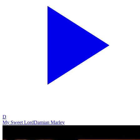
D
My Sweet Lord
Damian Marley