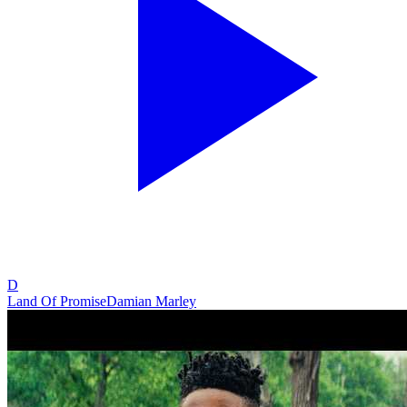
D
Land Of Promise
Damian Marley