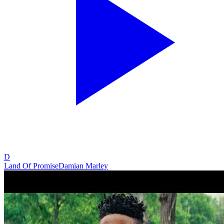
D
Land Of Promise
Damian Marley