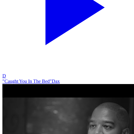
D
"Caught You In The Bed"
Dax