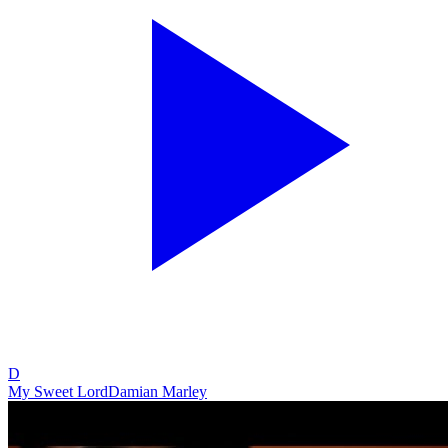
D
My Sweet Lord
Damian Marley