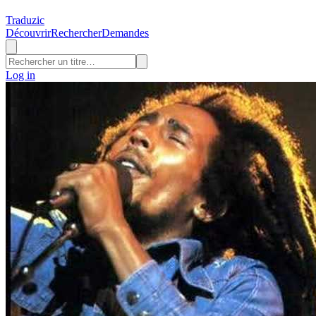
Traduzic
Découvrir
Rechercher
Demandes
Log in