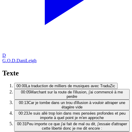
D
G.O.D.
DaniLeigh
Texte
00:00
La traduction de milliers de musiques avec TraduZic
00:05
Marchant sur la route de l'illusion, j'ai commencé à me
perdre
00:13
Car je tombe dans un trou d'illusion à vouloir attraper une
étagère vide
00:23
Je suis allé trop loin dans mes pensées profondes et peu
importe à quel point je m'en approche
00:31
Peu importe ce que j'ai fait de mal ou dit, j'essaie d'attraper
cette liberté donc je me dit encore :