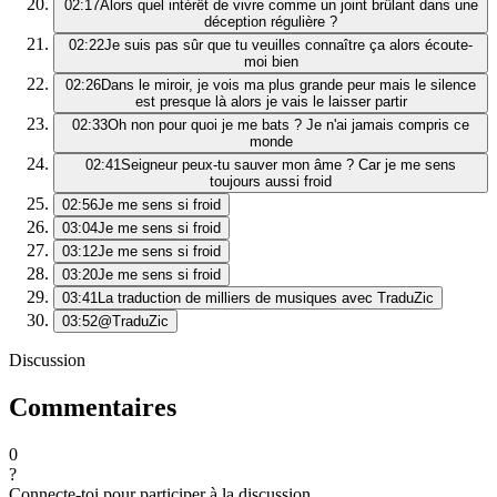
02:17
Alors quel intérêt de vivre comme un joint brûlant dans une
déception régulière ?
02:22
Je suis pas sûr que tu veuilles connaître ça alors écoute-
moi bien
02:26
Dans le miroir, je vois ma plus grande peur mais le silence
est presque là alors je vais le laisser partir
02:33
Oh non pour quoi je me bats ? Je n'ai jamais compris ce
monde
02:41
Seigneur peux-tu sauver mon âme ? Car je me sens
toujours aussi froid
02:56
Je me sens si froid
03:04
Je me sens si froid
03:12
Je me sens si froid
03:20
Je me sens si froid
03:41
La traduction de milliers de musiques avec TraduZic
03:52
@TraduZic
Discussion
Commentaires
0
?
Connecte-toi pour participer à la discussion.