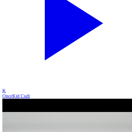
K
Once
Kid Cudi