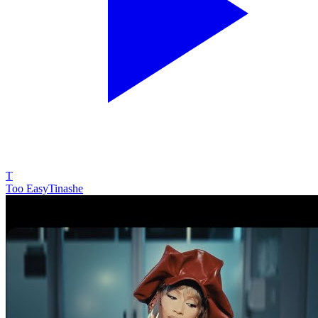
T
Too Easy
Tinashe