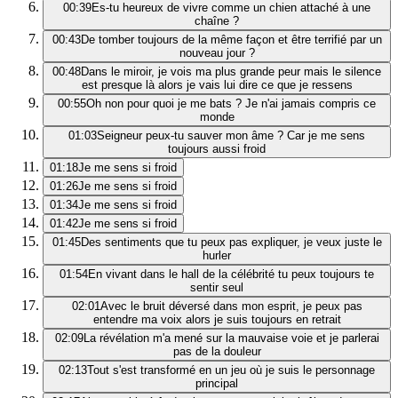
00:39
Es-tu heureux de vivre comme un chien attaché à une
chaîne ?
00:43
De tomber toujours de la même façon et être terrifié par un
nouveau jour ?
00:48
Dans le miroir, je vois ma plus grande peur mais le silence
est presque là alors je vais lui dire ce que je ressens
00:55
Oh non pour quoi je me bats ? Je n'ai jamais compris ce
monde
01:03
Seigneur peux-tu sauver mon âme ? Car je me sens
toujours aussi froid
01:18
Je me sens si froid
01:26
Je me sens si froid
01:34
Je me sens si froid
01:42
Je me sens si froid
01:45
Des sentiments que tu peux pas expliquer, je veux juste le
hurler
01:54
En vivant dans le hall de la célébrité tu peux toujours te
sentir seul
02:01
Avec le bruit déversé dans mon esprit, je peux pas
entendre ma voix alors je suis toujours en retrait
02:09
La révélation m'a mené sur la mauvaise voie et je parlerai
pas de la douleur
02:13
Tout s'est transformé en un jeu où je suis le personnage
principal