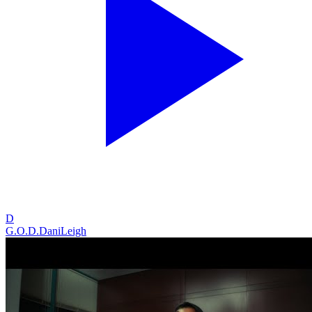
D
G.O.D.
DaniLeigh