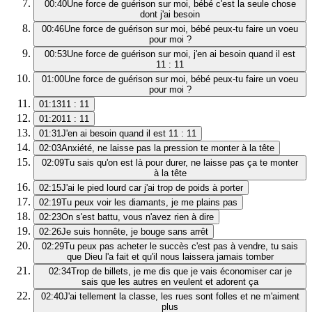
00:40
Une force de guérison sur moi, bébé c'est la seule chose
dont j'ai besoin
00:46
Une force de guérison sur moi, bébé peux-tu faire un voeu
pour moi ?
00:53
Une force de guérison sur moi, j'en ai besoin quand il est
11 : 11
01:00
Une force de guérison sur moi, bébé peux-tu faire un voeu
pour moi ?
01:13
11 : 11
01:20
11 : 11
01:31
J'en ai besoin quand il est 11 : 11
02:03
Anxiété, ne laisse pas la pression te monter à la tête
02:09
Tu sais qu'on est là pour durer, ne laisse pas ça te monter
à la tête
02:15
J'ai le pied lourd car j'ai trop de poids à porter
02:19
Tu peux voir les diamants, je me plains pas
02:23
On s'est battu, vous n'avez rien à dire
02:26
Je suis honnête, je bouge sans arrêt
02:29
Tu peux pas acheter le succès c'est pas à vendre, tu sais
que Dieu l'a fait et qu'il nous laissera jamais tomber
02:34
Trop de billets, je me dis que je vais économiser car je
sais que les autres en veulent et adorent ça
02:40
J'ai tellement la classe, les rues sont folles et ne m'aiment
plus