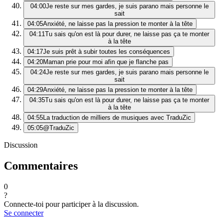
04:00
Je reste sur mes gardes, je suis parano mais personne le
sait
04:05
Anxiété, ne laisse pas la pression te monter à la tête
04:11
Tu sais qu'on est là pour durer, ne laisse pas ça te monter
à la tête
04:17
Je suis prêt à subir toutes les conséquences
04:20
Maman prie pour moi afin que je flanche pas
04:24
Je reste sur mes gardes, je suis parano mais personne le
sait
04:29
Anxiété, ne laisse pas la pression te monter à la tête
04:35
Tu sais qu'on est là pour durer, ne laisse pas ça te monter
à la tête
04:55
La traduction de milliers de musiques avec TraduZic
05:05
@TraduZic
Discussion
Commentaires
0
?
Connecte-toi pour participer à la discussion.
Se connecter