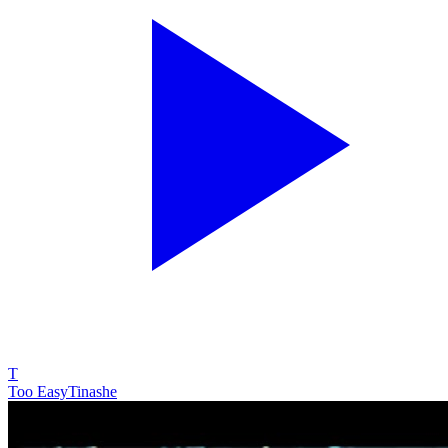
T
Too Easy
Tinashe