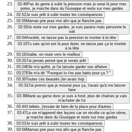
02:46
Pas du genre à subir la pression mais je serai là pour mes
potes, je marche dans du Giuseppe et reste sur mes gardes
02:52
Je suis prêt à subir toutes les conséquences
02:55
Maman prie pour moi afin que je flanche pas
02:59
Je reste sur mes gardes, je suis parano mais personne le
sait
03:04
Anxiété, ne laisse pas la pression te monter à la tête
03:10
Tu sais qu'on est là pour durer, ne laisse pas ça te monter
à la tête
03:16
Stable, en route vers le meilleur
03:20
J'ai jamais pensé que je serais prêt
03:24
Elle m'a quitté, je l'ai laissée garder ses affaires
03:27
Elle m'a dit "Pourquoi tu t'es pas battu pour ça ? "
03:30
Toutes ces beautés j'en avais trop
03:33
J'ai promis que je mourrai pour ça, t'avais qu'à me laisser
faire
03:38
Marié au game donc je suis à fond, plus de chaînes je vais
m'acheter de l'or
03:44
3 bébés, j'essaie de faire de la place pour d'autres
03:47
La vie m'apprend des leçons car on récolte ce qu'on sème,
je marche dans du Giuseppe et reste sur mes gardes
03:53
Je suis prêt à subir toutes les conséquences
03:56
Maman prie pour moi afin que je flanche pas