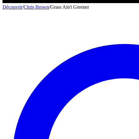
Découvrir
/
Chris Brown
/
Grass Ain't Greener