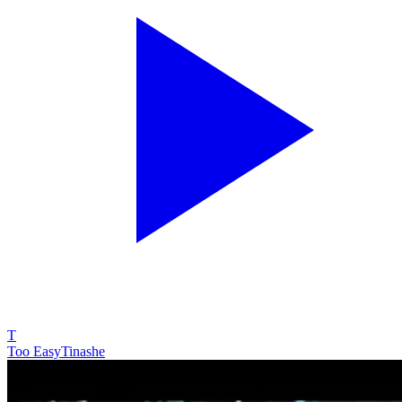
T
Too Easy
Tinashe