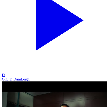
D
G.O.D.
DaniLeigh