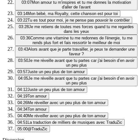
03:07
Mon amour tu m'inspires et tu me donnes la motivation
d'aller de l'avant
03:14
Mon bébé, ma Royalty, cette chanson est pour toi
03:22
Tu es tout pour moi, je ne pense pas pouvoir le contrôler
03:28
Je me retiens de toutes mes forces quand tu me regardes
dans les yeux
03:36
Comme une vitamine tu me redonnes de l'énergie, tu me
rends plus fort et fais ressortir le meilleur de moi
03:43
Alors avant que je parte travailler, je peux te demander une
faveur ?
03:50
Je me réveille avant que tu partes car j'ai besoin d’en avoir
un peu plus
03:57
Juste un peu plus de ton amour
04:05
Je me réveille avant que tu partes car j'ai besoin d’en avoir
un peu plus
04:12
Juste un peu plus de ton amour
04:19
Ton amour
04:26
Me réveiller avec un peu plus de ton amour
04:34
Ton amour
04:40
Me réveiller avec un peu plus de ton amour
04:51
La traduction de milliers de musiques avec TraduZic
05:00
@TraduZic
Discussion