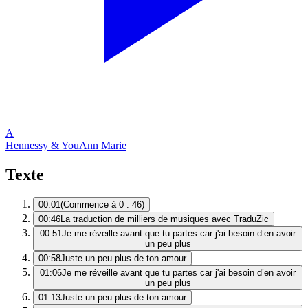
A
Hennessy & You
Ann Marie
Texte
00:01
(Commence à 0 : 46)
00:46
La traduction de milliers de musiques avec TraduZic
00:51
Je me réveille avant que tu partes car j'ai besoin d’en avoir
un peu plus
00:58
Juste un peu plus de ton amour
01:06
Je me réveille avant que tu partes car j'ai besoin d’en avoir
un peu plus
01:13
Juste un peu plus de ton amour