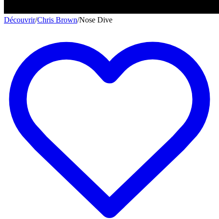
Découvrir
/
Chris Brown
/
Nose Dive