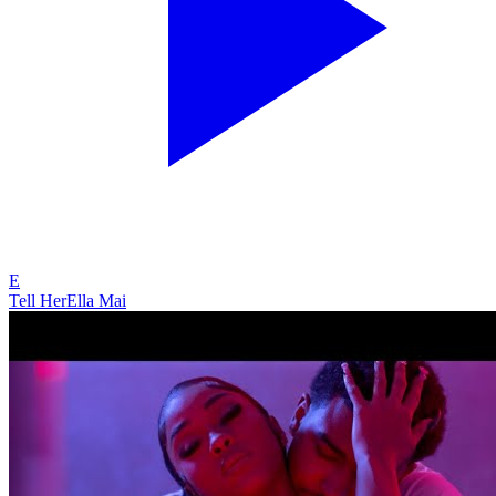
E
Tell Her
Ella Mai