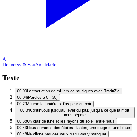
A
Hennessy & You
Ann Marie
Texte
00:00
La traduction de milliers de musiques avec TraduZic
00:04
(Paroles à 0 : 30)
00:29
Allume la lumière si t'as peur du noir
00:34
Continuous jusqu'au lever du jour, jusqu'à ce que la mort
nous sépare
00:38
Un clair de lune et les rayons du soleil entre nous
00:43
Nous sommes des étoiles filantes, une rouge et une bleue
00:48
Ne cligne pas des yeux ou tu vas y manquer