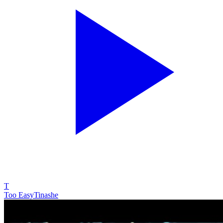
T
Too Easy
Tinashe