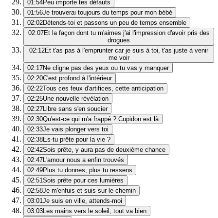
01:54
Peu importe tes défauts
01:56
Je trouverai toujours du temps pour mon bébé
02:02
Détends-toi et passons un peu de temps ensemble
02:07
Et la façon dont tu m'aimes j'ai l'impression d'avoir pris des
drogues
02:12
Et t'as pas à l'emprunter car je suis à toi, t'as juste à venir
me voir
02:17
Ne cligne pas des yeux ou tu vas y manquer
02:20
C'est profond à l'intérieur
02:22
Tous ces feux d'artifices, cette anticipation
02:25
Une nouvelle révélation
02:27
Libre sans s'en soucier
02:30
Qu'est-ce qui m'a frappé ? Cupidon est là
02:33
Je vais plonger vers toi
02:38
Es-tu prête pour la vie ?
02:42
Sois prête, y aura pas de deuxième chance
02:47
L'amour nous a enfin trouvés
02:49
Plus tu donnes, plus tu ressens
02:51
Sois prête pour ces lumières
02:58
Je m'enfuis et suis sur le chemin
03:01
Je suis en ville, attends-moi
03:03
Les mains vers le soleil, tout va bien