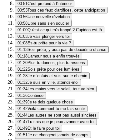
00:51
C'est profond à l'intérieur
00:53
Tous ces feux d'artifices, cette anticipation
00:56
Une nouvelle révélation
00:58
Libre sans s'en soucier
01:00
Qu'est-ce qui m'a frappé ? Cupidon est là
01:03
Je vais plonger vers toi
01:08
Es-tu prête pour la vie ?
01:13
Sois prête, y aura pas de deuxième chance
01:18
L'amour nous a enfin trouvés
01:20
Plus tu donnes, plus tu ressens
01:22
Sois prête pour ces lumières
01:28
Je m'enfuis et suis sur le chemin
01:32
Je suis en ville, attends-moi
01:34
Les mains vers le soleil, tout va bien
01:36
Continue
01:39
Je te dois quelque chose
01:42
Voilà comment tu me fais sentir
01:44
Les autres ne sont pas aussi sincères
01:47
Tu sais que je peux avancer avec toi
01:49
Et le faire pour toi
01:51
Je ne changerai jamais de camps