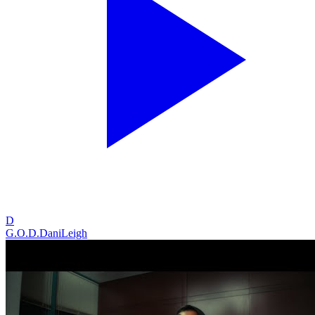
D
G.O.D.
DaniLeigh