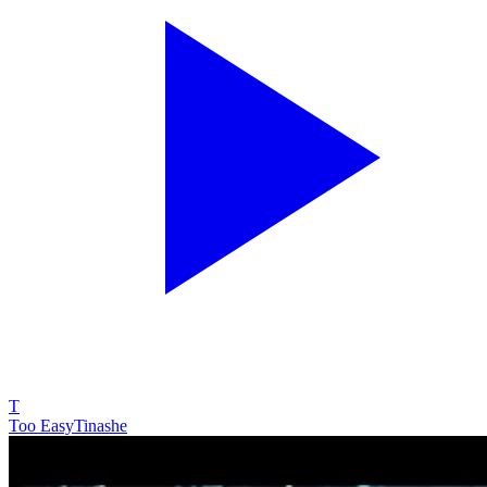
T
Too Easy
Tinashe