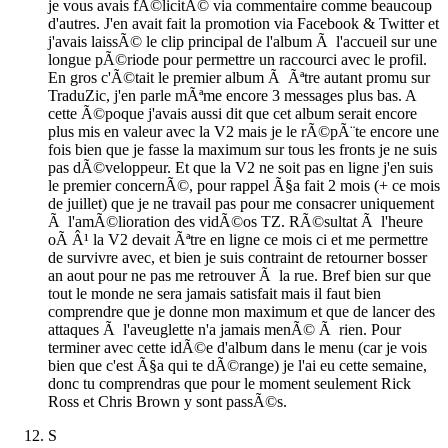
je vous avais fÃ©licitÃ© via commentaire comme beaucoup
d'autres. J'en avait fait la promotion via Facebook & Twitter et
j'avais laissÃ© le clip principal de l'album Ã l'accueil sur une
longue pÃ©riode pour permettre un raccourci avec le profil.
En gros c'Ã©tait le premier album Ã Ãªtre autant promu sur
TraduZic, j'en parle mÃªme encore 3 messages plus bas. A
cette Ã©poque j'avais aussi dit que cet album serait encore
plus mis en valeur avec la V2 mais je le rÃ©pÃ¨te encore une
fois bien que je fasse la maximum sur tous les fronts je ne suis
pas dÃ©veloppeur. Et que la V2 ne soit pas en ligne j'en suis
le premier concernÃ©, pour rappel Ã§a fait 2 mois (+ ce mois
de juillet) que je ne travail pas pour me consacrer uniquement
Ã l'amÃ©lioration des vidÃ©os TZ. RÃ©sultat Ã l'heure
oÃ Â¹ la V2 devait Ãªtre en ligne ce mois ci et me permettre
de survivre avec, et bien je suis contraint de retourner bosser
an aout pour ne pas me retrouver Ã la rue. Bref bien sur que
tout le monde ne sera jamais satisfait mais il faut bien
comprendre que je donne mon maximum et que de lancer des
attaques Ã l'aveuglette n'a jamais menÃ© Ã rien. Pour
terminer avec cette idÃ©e d'album dans le menu (car je vois
bien que c'est Ã§a qui te dÃ©range) je l'ai eu cette semaine,
donc tu comprendras que pour le moment seulement Rick
Ross et Chris Brown y sont passÃ©s.
S