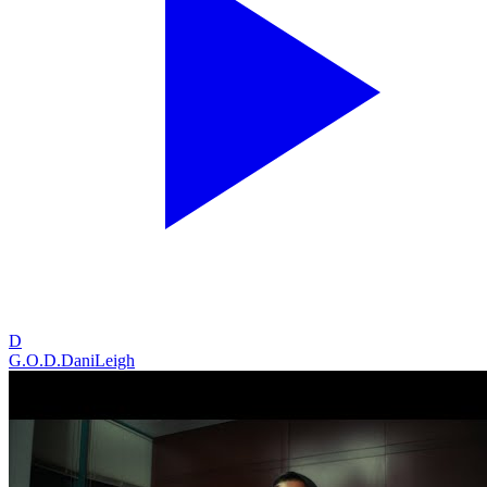
D
G.O.D.
DaniLeigh