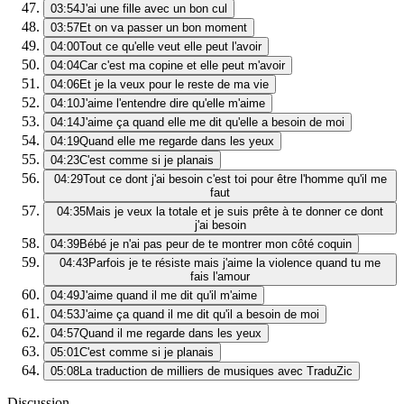
03:54
J'ai une fille avec un bon cul
03:57
Et on va passer un bon moment
04:00
Tout ce qu'elle veut elle peut l'avoir
04:04
Car c'est ma copine et elle peut m'avoir
04:06
Et je la veux pour le reste de ma vie
04:10
J'aime l'entendre dire qu'elle m'aime
04:14
J'aime ça quand elle me dit qu'elle a besoin de moi
04:19
Quand elle me regarde dans les yeux
04:23
C'est comme si je planais
04:29
Tout ce dont j'ai besoin c'est toi pour être l'homme qu'il me
faut
04:35
Mais je veux la totale et je suis prête à te donner ce dont
j'ai besoin
04:39
Bébé je n'ai pas peur de te montrer mon côté coquin
04:43
Parfois je te résiste mais j'aime la violence quand tu me
fais l'amour
04:49
J'aime quand il me dit qu'il m'aime
04:53
J'aime ça quand il me dit qu'il a besoin de moi
04:57
Quand il me regarde dans les yeux
05:01
C'est comme si je planais
05:08
La traduction de milliers de musiques avec TraduZic
Discussion