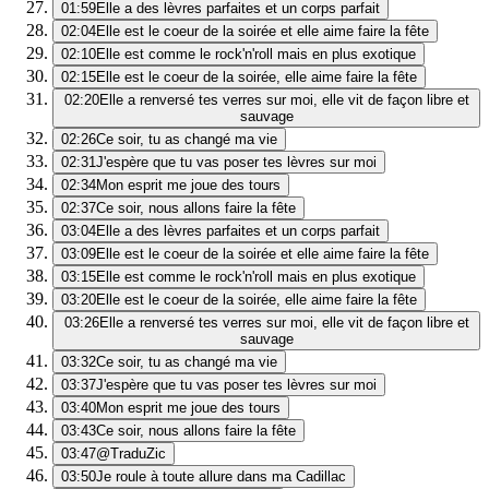
01:59
Elle a des lèvres parfaites et un corps parfait
02:04
Elle est le coeur de la soirée et elle aime faire la fête
02:10
Elle est comme le rock'n'roll mais en plus exotique
02:15
Elle est le coeur de la soirée, elle aime faire la fête
02:20
Elle a renversé tes verres sur moi, elle vit de façon libre et
sauvage
02:26
Ce soir, tu as changé ma vie
02:31
J'espère que tu vas poser tes lèvres sur moi
02:34
Mon esprit me joue des tours
02:37
Ce soir, nous allons faire la fête
03:04
Elle a des lèvres parfaites et un corps parfait
03:09
Elle est le coeur de la soirée et elle aime faire la fête
03:15
Elle est comme le rock'n'roll mais en plus exotique
03:20
Elle est le coeur de la soirée, elle aime faire la fête
03:26
Elle a renversé tes verres sur moi, elle vit de façon libre et
sauvage
03:32
Ce soir, tu as changé ma vie
03:37
J'espère que tu vas poser tes lèvres sur moi
03:40
Mon esprit me joue des tours
03:43
Ce soir, nous allons faire la fête
03:47
@TraduZic
03:50
Je roule à toute allure dans ma Cadillac