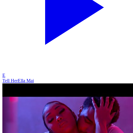
E
Tell Her
Ella Mai