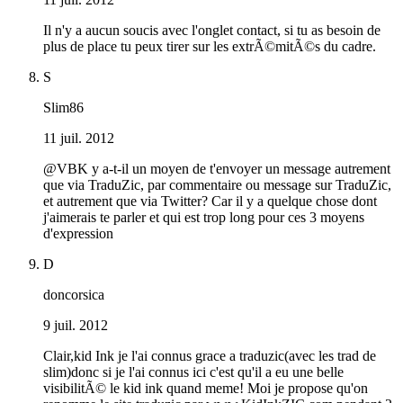
Il n'y a aucun soucis avec l'onglet contact, si tu as besoin de
plus de place tu peux tirer sur les extrÃ©mitÃ©s du cadre.
S
Slim86
11 juil. 2012
@VBK y a-t-il un moyen de t'envoyer un message autrement
que via TraduZic, par commentaire ou message sur TraduZic,
et autrement que via Twitter? Car il y a quelque chose dont
j'aimerais te parler et qui est trop long pour ces 3 moyens
d'expression
D
doncorsica
9 juil. 2012
Clair,kid Ink je l'ai connus grace a traduzic(avec les trad de
slim)donc si je l'ai connus ici c'est qu'il a eu une belle
visibilitÃ© le kid ink quand meme! Moi je propose qu'on