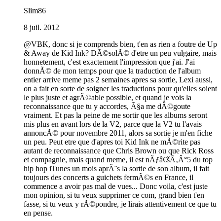
Slim86
8 juil. 2012
@VBK, donc si je comprends bien, t'en as rien a foutre de Up
& Away de Kid Ink? DÃ©solÃ© d'etre un peu vulgaire, mais
honnetement, c'est exactement l'impression que j'ai. J'ai
donnÃ© de mon temps pour que la traduction de l'album
entier arrive meme pas 2 semaines apres sa sortie, Lexi aussi,
on a fait en sorte de soigner les traductions pour qu'elles soient
le plus juste et agrÃ©able possible, et quand je vois la
reconnaissance que tu y accordes, Ã§a me dÃ©goute
vraiment. Et pas la peine de me sortir que les albums seront
mis plus en avant lors de la V2, parce que la V2 tu l'avais
annoncÃ© pour novembre 2011, alors sa sortie je m'en fiche
un peu. Peut etre que d'apres toi Kid Ink ne mÃ©rite pas
autant de reconnaissance que Chris Brown ou que Rick Ross
et compagnie, mais quand meme, il est nÃƒâ€šÃ‚Â°5 du top
hip hop iTunes un mois aprÃ¨s la sortie de son album, il fait
toujours des concerts a guichets fermÃ©s en France, il
commence a avoir pas mal de vues... Donc voila, c'est juste
mon opinion, si tu veux supprimer ce com, grand bien t'en
fasse, si tu veux y rÃ©pondre, je lirais attentivement ce que tu
en pense.