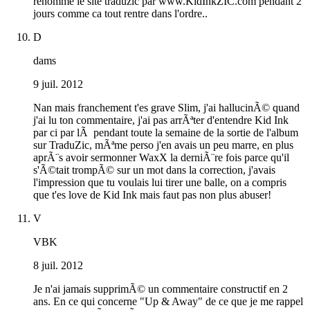
renomme le site traduzic par www.KidInkZIC.com pendant 2
jours comme ca tout rentre dans l'ordre..
D
dams
9 juil. 2012
Nan mais franchement t'es grave Slim, j'ai hallucinÃ© quand
j'ai lu ton commentaire, j'ai pas arrÃªter d'entendre Kid Ink
par ci par lÃ pendant toute la semaine de la sortie de l'album
sur TraduZic, mÃªme perso j'en avais un peu marre, en plus
aprÃ¨s avoir sermonner WaxX la derniÃ¨re fois parce qu'il
s'Ã©tait trompÃ© sur un mot dans la correction, j'avais
l'impression que tu voulais lui tirer une balle, on a compris
que t'es love de Kid Ink mais faut pas non plus abuser!
V
VBK
8 juil. 2012
Je n'ai jamais supprimÃ© un commentaire constructif en 2
ans. En ce qui concerne "Up & Away" de ce que je me rappel