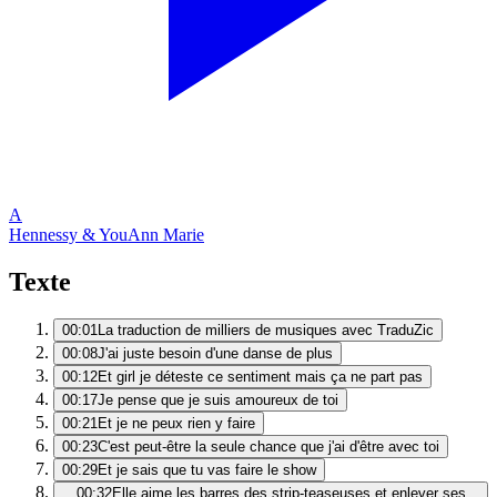
A
Hennessy & You
Ann Marie
Texte
00:01
La traduction de milliers de musiques avec TraduZic
00:08
J'ai juste besoin d'une danse de plus
00:12
Et girl je déteste ce sentiment mais ça ne part pas
00:17
Je pense que je suis amoureux de toi
00:21
Et je ne peux rien y faire
00:23
C'est peut-être la seule chance que j'ai d'être avec toi
00:29
Et je sais que tu vas faire le show
00:32
Elle aime les barres des strip-teaseuses et enlever ses