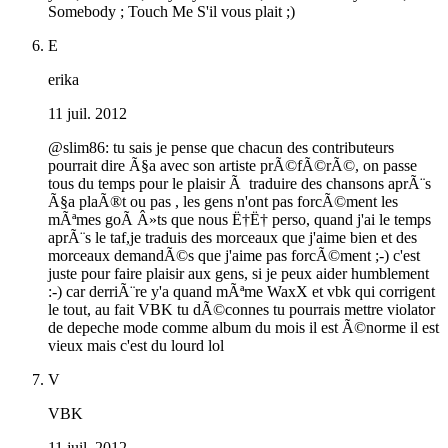
Somebody ; Touch Me S'il vous plait ;)
E
erika
11 juil. 2012
@slim86: tu sais je pense que chacun des contributeurs
pourrait dire Ã§a avec son artiste prÃ©fÃ©rÃ©, on passe
tous du temps pour le plaisir Ã traduire des chansons aprÃ¨s
Ã§a plaÃ®t ou pas , les gens n'ont pas forcÃ©ment les
mÃªmes goÃ Â»ts que nous Ë†Ë† perso, quand j'ai le temps
aprÃ¨s le taf,je traduis des morceaux que j'aime bien et des
morceaux demandÃ©s que j'aime pas forcÃ©ment ;-) c'est
juste pour faire plaisir aux gens, si je peux aider humblement
:-) car derriÃ¨re y'a quand mÃªme WaxX et vbk qui corrigent
le tout, au fait VBK tu dÃ©connes tu pourrais mettre violator
de depeche mode comme album du mois il est Ã©norme il est
vieux mais c'est du lourd lol
V
VBK
11 juil. 2012