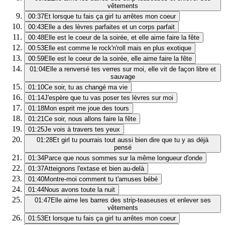
vêtements
00:37
Et lorsque tu fais ça girl tu arrêtes mon coeur
00:43
Elle a des lèvres parfaites et un corps parfait
00:48
Elle est le coeur de la soirée, et elle aime faire la fête
00:53
Elle est comme le rock'n'roll mais en plus exotique
00:59
Elle est le coeur de la soirée, elle aime faire la fête
01:04
Elle a renversé tes verres sur moi, elle vit de façon libre et
sauvage
01:10
Ce soir, tu as changé ma vie
01:14
J'espère que tu vas poser tes lèvres sur moi
01:18
Mon esprit me joue des tours
01:21
Ce soir, nous allons faire la fête
01:25
Je vois à travers tes yeux
01:28
Et girl tu pourrais tout aussi bien dire que tu y as déjà
pensé
01:34
Parce que nous sommes sur la même longueur d'onde
01:37
Atteignons l'extase et bien au-delà
01:40
Montre-moi comment tu t'amuses bébé
01:44
Nous avons toute la nuit
01:47
Elle aime les barres des strip-teaseuses et enlever ses
vêtements
01:53
Et lorsque tu fais ça girl tu arrêtes mon coeur