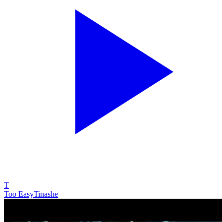
T
Too Easy
Tinashe