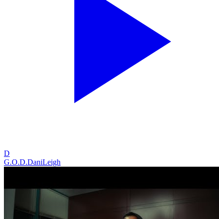
D
G.O.D.
DaniLeigh