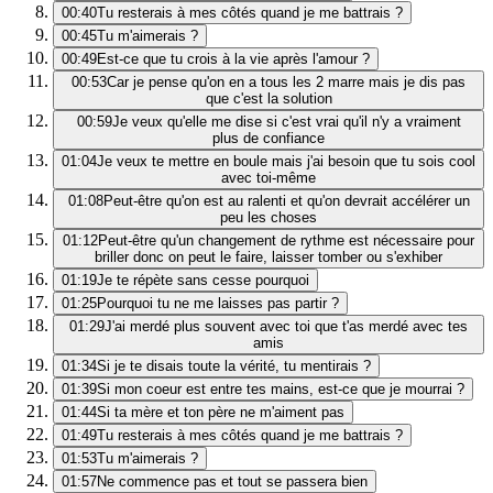
00:40
Tu resterais à mes côtés quand je me battrais ?
00:45
Tu m'aimerais ?
00:49
Est-ce que tu crois à la vie après l'amour ?
00:53
Car je pense qu'on en a tous les 2 marre mais je dis pas
que c'est la solution
00:59
Je veux qu'elle me dise si c'est vrai qu'il n'y a vraiment
plus de confiance
01:04
Je veux te mettre en boule mais j'ai besoin que tu sois cool
avec toi-même
01:08
Peut-être qu'on est au ralenti et qu'on devrait accélérer un
peu les choses
01:12
Peut-être qu'un changement de rythme est nécessaire pour
briller donc on peut le faire, laisser tomber ou s'exhiber
01:19
Je te répète sans cesse pourquoi
01:25
Pourquoi tu ne me laisses pas partir ?
01:29
J'ai merdé plus souvent avec toi que t'as merdé avec tes
amis
01:34
Si je te disais toute la vérité, tu mentirais ?
01:39
Si mon coeur est entre tes mains, est-ce que je mourrai ?
01:44
Si ta mère et ton père ne m'aiment pas
01:49
Tu resterais à mes côtés quand je me battrais ?
01:53
Tu m'aimerais ?
01:57
Ne commence pas et tout se passera bien