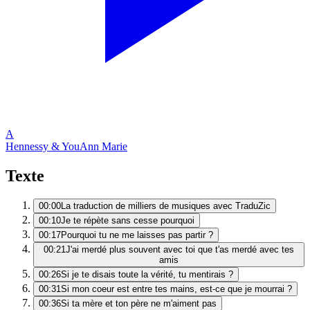
A
Hennessy & You
Ann Marie
Texte
00:00
La traduction de milliers de musiques avec TraduZic
00:10
Je te répète sans cesse pourquoi
00:17
Pourquoi tu ne me laisses pas partir ?
00:21
J'ai merdé plus souvent avec toi que t'as merdé avec tes
amis
00:26
Si je te disais toute la vérité, tu mentirais ?
00:31
Si mon coeur est entre tes mains, est-ce que je mourrai ?
00:36
Si ta mère et ton père ne m'aiment pas