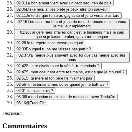
02:01
Le bon amour vient avec un petit sac, rien de plus
02:06
Dis-le moi, si t'es prête je peux être ton sauveur
02:11
Je te dis que tu seras gagnante et je te verrai plus tard
02:16
T'es dans ma tête et je garde mes distances mais je veux
le meilleur rapidement
02:20
J'ai géré mes affaires car c'est le business mais je sais
que si je laisse tomber, ça va me manquer
02:28
Je te répète sans cesse pourquoi
02:33
Pourquoi tu ne me laisses pas partir ?
02:37
J'ai merdé plus souvent avec toi que t'as merdé avec tes
amis
02:42
Si je te disais toute la vérité, tu mentirais ?
02:47
Si mon coeur est entre tes mains, est-ce que je mourrai ?
02:51
Si ta mère et ton père ne m'aiment pas
02:56
Tu resterais à mes côtés quand je me battrais ?
03:01
Tu m'aimerais ?
03:06
La traduction de milliers de musiques avec TraduZic
03:16
@TraduZic
Discussion
Commentaires