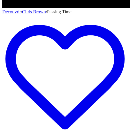
Découvrir
/
Chris Brown
/
Passing Time