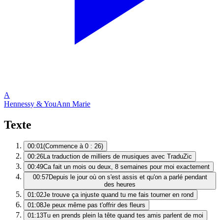
A
Hennessy & You
Ann Marie
Texte
00:01
(Commence à 0 : 26)
00:26
La traduction de milliers de musiques avec TraduZic
00:49
Ca fait un mois ou deux, 8 semaines pour moi exactement
00:57
Depuis le jour où on s'est assis et qu'on a parlé pendant
des heures
01:02
Je trouve ça injuste quand tu me fais tourner en rond
01:08
Je peux même pas t'offrir des fleurs
01:13
Tu en prends plein la tête quand tes amis parlent de moi