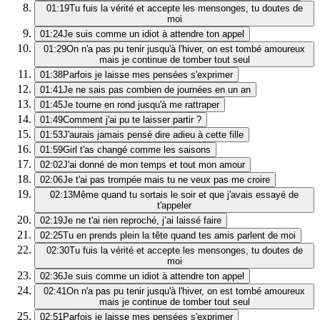
01:19
Tu fuis la vérité et accepte les mensonges, tu doutes de
moi
01:24
Je suis comme un idiot à attendre ton appel
01:29
On n'a pas pu tenir jusqu'à l'hiver, on est tombé amoureux
mais je continue de tomber tout seul
01:38
Parfois je laisse mes pensées s'exprimer
01:41
Je ne sais pas combien de journées en un an
01:45
Je tourne en rond jusqu'à me rattraper
01:49
Comment j'ai pu te laisser partir ?
01:53
J'aurais jamais pensé dire adieu à cette fille
01:59
Girl t'as changé comme les saisons
02:02
J'ai donné de mon temps et tout mon amour
02:06
Je t'ai pas trompée mais tu ne veux pas me croire
02:13
Même quand tu sortais le soir et que j'avais essayé de
t'appeler
02:19
Je ne t'ai rien reproché, j’ai laissé faire
02:25
Tu en prends plein la tête quand tes amis parlent de moi
02:30
Tu fuis la vérité et accepte les mensonges, tu doutes de
moi
02:36
Je suis comme un idiot à attendre ton appel
02:41
On n'a pas pu tenir jusqu'à l'hiver, on est tombé amoureux
mais je continue de tomber tout seul
02:51
Parfois je laisse mes pensées s'exprimer