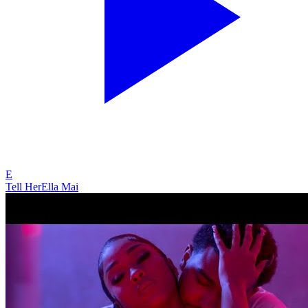
E
Tell Her
Ella Mai