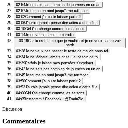
02:54
Je ne sais pas combien de journées en un an
02:57
Je tourne en rond jusqu'à me rattraper
03:02
Comment j'ai pu te laisser partir ?
03:06
J'aurais jamais pensé dire adieu à cette fille
03:10
Girl t'as changé comme les saisons
03:14
Je ne verrai jamais le paradis
03:19
Car tu es tout ce que je voulais et je ne veux pas te voir
partir
03:28
Je ne veux pas passer le reste de ma vie sans toi
03:34
Je ne lâcherai jamais prise, j’ai besoin de toi
03:39
Parfois je laisse mes pensées s'exprimer
03:42
Je ne sais pas combien de journées en un an
03:45
Je tourne en rond jusqu'à me rattraper
03:50
Comment j'ai pu te laisser partir ?
03:53
J'aurais jamais pensé dire adieu à cette fille
04:00
Girl t'as changé comme les saisons
04:05
Instagram / Facebook : @TraduZic
Discussion
Commentaires