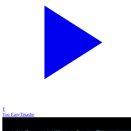
T
Too Easy
Tinashe