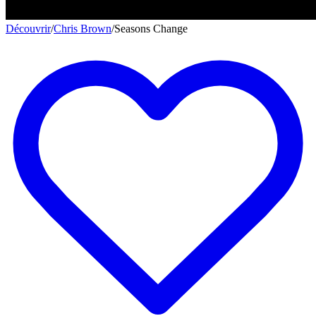
Découvrir
/
Chris Brown
/
Seasons Change