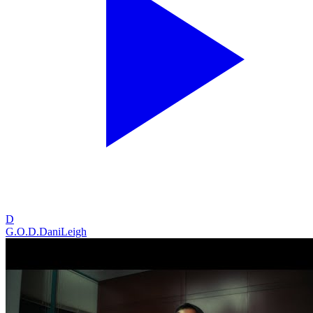
D
G.O.D.
DaniLeigh