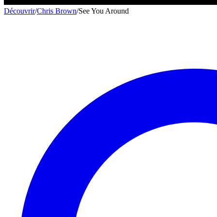
Découvrir
/
Chris Brown
/
See You Around