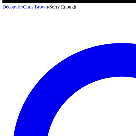
Découvrir
/
Chris Brown
/
Sorry Enough