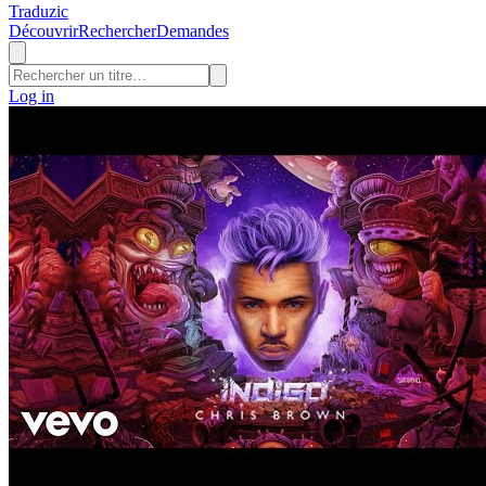
Traduzic
Découvrir
Rechercher
Demandes
Log in