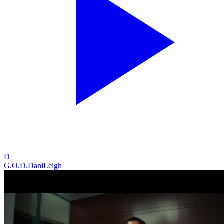
D
G.O.D.
DaniLeigh