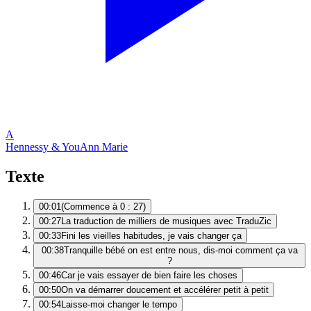
A
Hennessy & You
Ann Marie
Texte
00:01
(Commence à 0 : 27)
00:27
La traduction de milliers de musiques avec TraduZic
00:33
Fini les vieilles habitudes, je vais changer ça
00:38
Tranquille bébé on est entre nous, dis-moi comment ça va
?
00:46
Car je vais essayer de bien faire les choses
00:50
On va démarrer doucement et accélérer petit à petit
00:54
Laisse-moi changer le tempo