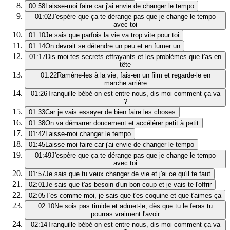
00:58
Laisse-moi faire car j'ai envie de changer le tempo
01:02
J'espère que ça te dérange pas que je change le tempo
avec toi
01:10
Je sais que parfois la vie va trop vite pour toi
01:14
On devrait se détendre un peu et en fumer un
01:17
Dis-moi tes secrets effrayants et les problèmes que t'as en
tête
01:22
Ramène-les à la vie, fais-en un film et regarde-le en
marche arrière
01:26
Tranquille bébé on est entre nous, dis-moi comment ça va
?
01:33
Car je vais essayer de bien faire les choses
01:38
On va démarrer doucement et accélérer petit à petit
01:42
Laisse-moi changer le tempo
01:45
Laisse-moi faire car j'ai envie de changer le tempo
01:49
J'espère que ça te dérange pas que je change le tempo
avec toi
01:57
Je sais que tu veux changer de vie et j'ai ce qu'il te faut
02:01
Je sais que t'as besoin d'un bon coup et je vais te l'offrir
02:05
T'es comme moi, je sais que t'es coquine et que t'aimes ça
02:10
Ne sois pas timide et admet-le, dès que tu le feras tu
pourras vraiment l'avoir
02:14
Tranquille bébé on est entre nous, dis-moi comment ça va