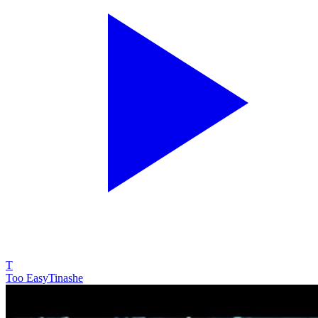
T
Too Easy
Tinashe