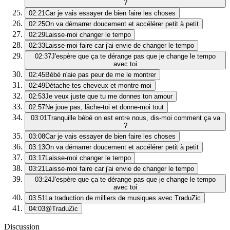
?
02:21
Car je vais essayer de bien faire les choses
02:25
On va démarrer doucement et accélérer petit à petit
02:29
Laisse-moi changer le tempo
02:33
Laisse-moi faire car j'ai envie de changer le tempo
02:37
J'espère que ça te dérange pas que je change le tempo
avec toi
02:45
Bébé n'aie pas peur de me le montrer
02:49
Détache tes cheveux et montre-moi
02:53
Je veux juste que tu me donnes ton amour
02:57
Ne joue pas, lâche-toi et donne-moi tout
03:01
Tranquille bébé on est entre nous, dis-moi comment ça va
?
03:08
Car je vais essayer de bien faire les choses
03:13
On va démarrer doucement et accélérer petit à petit
03:17
Laisse-moi changer le tempo
03:21
Laisse-moi faire car j'ai envie de changer le tempo
03:24
J'espère que ça te dérange pas que je change le tempo
avec toi
03:51
La traduction de milliers de musiques avec TraduZic
04:03
@TraduZic
Discussion