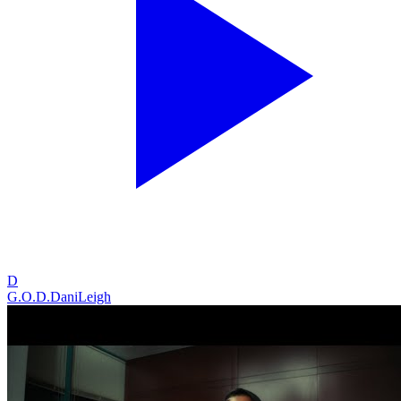
D
G.O.D.
DaniLeigh