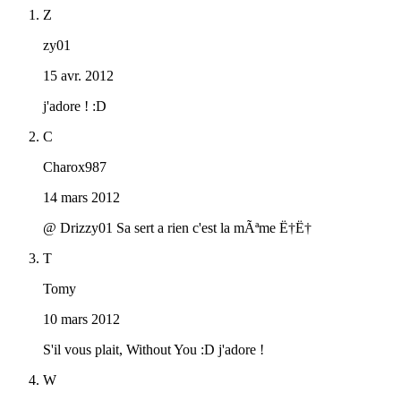
Z
zy01
15 avr. 2012
j'adore ! :D
C
Charox987
14 mars 2012
@ Drizzy01 Sa sert a rien c'est la mÃªme Ë†Ë†
T
Tomy
10 mars 2012
S'il vous plait, Without You :D j'adore !
W