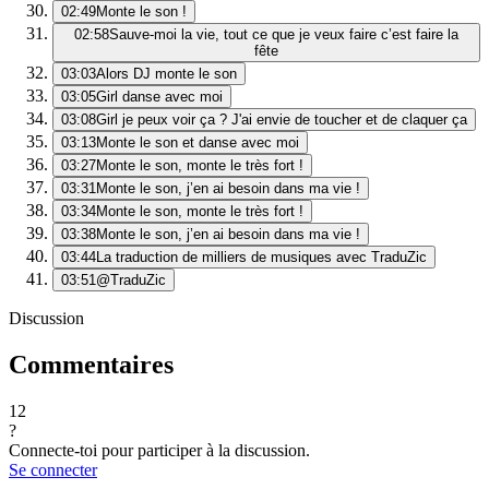
02:49
Monte le son !
02:58
Sauve-moi la vie, tout ce que je veux faire c’est faire la
fête
03:03
Alors DJ monte le son
03:05
Girl danse avec moi
03:08
Girl je peux voir ça ? J'ai envie de toucher et de claquer ça
03:13
Monte le son et danse avec moi
03:27
Monte le son, monte le très fort !
03:31
Monte le son, j’en ai besoin dans ma vie !
03:34
Monte le son, monte le très fort !
03:38
Monte le son, j’en ai besoin dans ma vie !
03:44
La traduction de milliers de musiques avec TraduZic
03:51
@TraduZic
Discussion
Commentaires
12
?
Connecte-toi pour participer à la discussion.
Se connecter