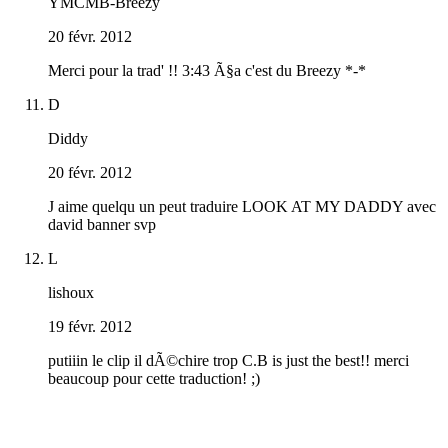
YMCMB-Breezy
20 févr. 2012
Merci pour la trad' !! 3:43 Ã§a c'est du Breezy *-*
D
Diddy
20 févr. 2012
J aime quelqu un peut traduire LOOK AT MY DADDY avec
david banner svp
L
lishoux
19 févr. 2012
putiiin le clip il dÃ©chire trop C.B is just the best!! merci
beaucoup pour cette traduction! ;)