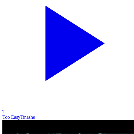
T
Too Easy
Tinashe