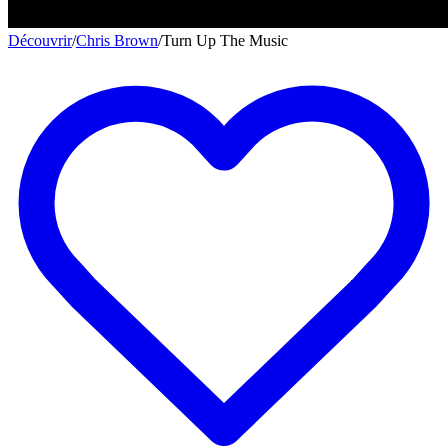
Découvrir
/
Chris Brown
/
Turn Up The Music