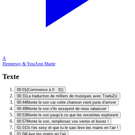
A
Hennessy & You
Ann Marie
Texte
00:01
(Commence à 0 : 31)
00:31
La traduction de milliers de musiques avec TraduZic
00:44
Monte le son car cette chanson vient juste d’arriver
00:49
Monte le son s'ils essayent de nous rabaisser
00:53
Monte le son jusqu’à ce que les enceintes explosent
00:57
Monte le son, remplissez vos verres et buvez !
01:01
Si t'es sexy et que tu le sais lève tes mains en l’air !
01:04
Lève tes mains en l’air