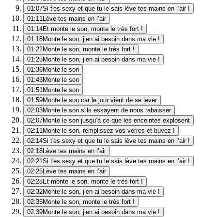
01:07
Si t'es sexy et que tu le sais lève tes mains en l’air !
01:11
Lève tes mains en l’air
01:14
Et monte le son, monte le très fort !
01:18
Monte le son, j’en ai besoin dans ma vie !
01:22
Monte le son, monte le très fort !
01:25
Monte le son, j’en ai besoin dans ma vie !
01:36
Monte le son
01:43
Monte le son
01:51
Monte le son
01:59
Monte le son car le jour vient de se lever
02:03
Monte le son s'ils essayent de nous rabaisser
02:07
Monte le son jusqu’à ce que les enceintes explosent
02:11
Monte le son, remplissez vos verres et buvez !
02:14
Si t'es sexy et que tu le sais lève tes mains en l’air !
02:18
Lève tes mains en l’air
02:21
Si t'es sexy et que tu le sais lève tes mains en l’air !
02:25
Lève tes mains en l’air
02:28
Et monte le son, monte le très fort !
02:32
Monte le son, j’en ai besoin dans ma vie !
02:35
Monte le son, monte le très fort !
02:39
Monte le son, j’en ai besoin dans ma vie !