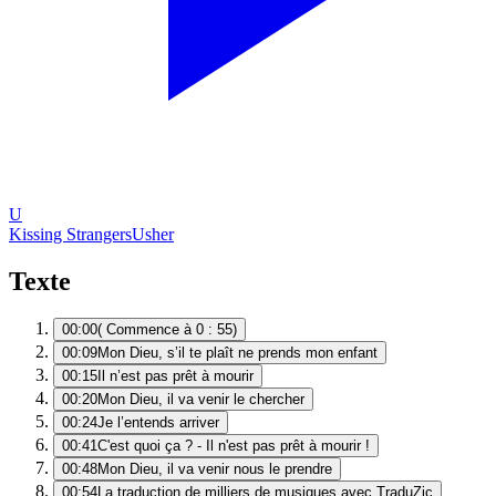
U
Kissing Strangers
Usher
Texte
00:00
( Commence à 0 : 55)
00:09
Mon Dieu, s’il te plaît ne prends mon enfant
00:15
Il n’est pas prêt à mourir
00:20
Mon Dieu, il va venir le chercher
00:24
Je l’entends arriver
00:41
C'est quoi ça ? - Il n'est pas prêt à mourir !
00:48
Mon Dieu, il va venir nous le prendre
00:54
La traduction de milliers de musiques avec TraduZic