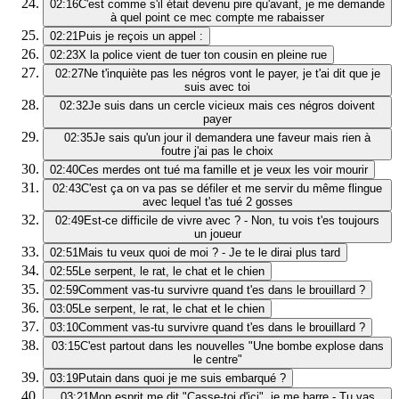
02:16
C'est comme s'il était devenu pire qu'avant, je me demande
à quel point ce mec compte me rabaisser
02:21
Puis je reçois un appel :
02:23
X la police vient de tuer ton cousin en pleine rue
02:27
Ne t'inquiète pas les négros vont le payer, je t'ai dit que je
suis avec toi
02:32
Je suis dans un cercle vicieux mais ces négros doivent
payer
02:35
Je sais qu'un jour il demandera une faveur mais rien à
foutre j'ai pas le choix
02:40
Ces merdes ont tué ma famille et je veux les voir mourir
02:43
C'est ça on va pas se défiler et me servir du même flingue
avec lequel t'as tué 2 gosses
02:49
Est-ce difficile de vivre avec ? - Non, tu vois t'es toujours
un joueur
02:51
Mais tu veux quoi de moi ? - Je te le dirai plus tard
02:55
Le serpent, le rat, le chat et le chien
02:59
Comment vas-tu survivre quand t'es dans le brouillard ?
03:05
Le serpent, le rat, le chat et le chien
03:10
Comment vas-tu survivre quand t'es dans le brouillard ?
03:15
C'est partout dans les nouvelles "Une bombe explose dans
le centre"
03:19
Putain dans quoi je me suis embarqué ?
03:21
Mon esprit me dit "Casse-toi d'ici", je me barre - Tu vas