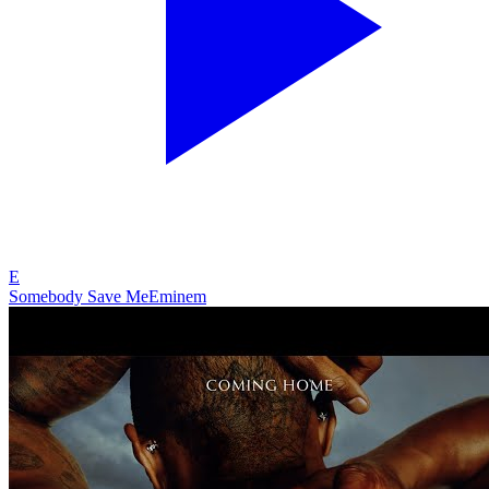
E
Somebody Save Me
Eminem