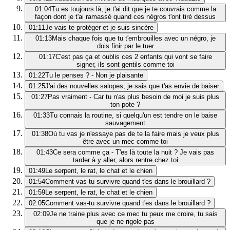
01:04
Tu es toujours là, je t'ai dit que je te couvrais comme la
façon dont je t'ai ramassé quand ces négros t'ont tiré dessus
01:11
Je vais te protéger et je suis sincère
01:13
Mais chaque fois que tu t'embrouilles avec un négro, je
dois finir par le tuer
01:17
C'est pas ça et oublis ces 2 enfants qui vont se faire
signer, ils sont gentils comme toi
01:22
Tu le penses ? - Non je plaisante
01:25
J'ai des nouvelles salopes, je sais que t'as envie de baiser
01:27
Pas vraiment - Car tu n'as plus besoin de moi je suis plus
ton pote ?
01:33
Tu connais la routine, si quelqu'un est tendre on le baise
sauvagement
01:38
Où tu vas je n'essaye pas de te la faire mais je veux plus
être avec un mec comme toi
01:43
Ce sera comme ça - T'es là toute la nuit ? Je vais pas
tarder à y aller, alors rentre chez toi
01:49
Le serpent, le rat, le chat et le chien
01:54
Comment vas-tu survivre quand t'es dans le brouillard ?
01:59
Le serpent, le rat, le chat et le chien
02:05
Comment vas-tu survivre quand t'es dans le brouillard ?
02:09
Je ne traine plus avec ce mec tu peux me croire, tu sais
que je ne rigole pas