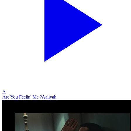
A
Are You Feelin' Me ?
Aaliyah