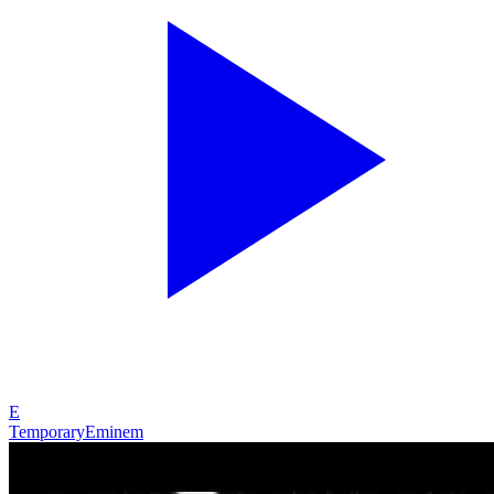
E
Temporary
Eminem