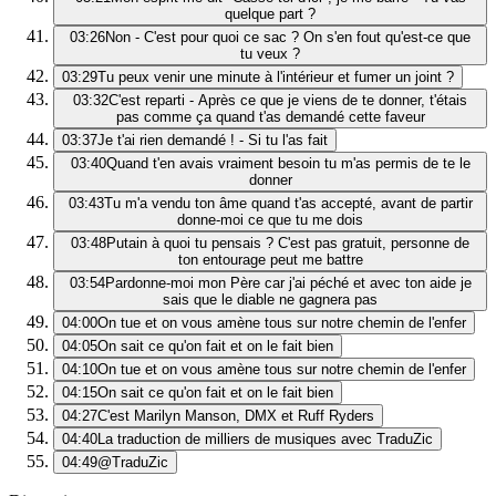
quelque part ?
03:26
Non - C'est pour quoi ce sac ? On s'en fout qu'est-ce que
tu veux ?
03:29
Tu peux venir une minute à l'intérieur et fumer un joint ?
03:32
C'est reparti - Après ce que je viens de te donner, t'étais
pas comme ça quand t'as demandé cette faveur
03:37
Je t'ai rien demandé ! - Si tu l'as fait
03:40
Quand t'en avais vraiment besoin tu m'as permis de te le
donner
03:43
Tu m'a vendu ton âme quand t'as accepté, avant de partir
donne-moi ce que tu me dois
03:48
Putain à quoi tu pensais ? C'est pas gratuit, personne de
ton entourage peut me battre
03:54
Pardonne-moi mon Père car j'ai péché et avec ton aide je
sais que le diable ne gagnera pas
04:00
On tue et on vous amène tous sur notre chemin de l'enfer
04:05
On sait ce qu'on fait et on le fait bien
04:10
On tue et on vous amène tous sur notre chemin de l'enfer
04:15
On sait ce qu'on fait et on le fait bien
04:27
C'est Marilyn Manson, DMX et Ruff Ryders
04:40
La traduction de milliers de musiques avec TraduZic
04:49
@TraduZic