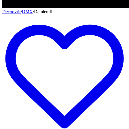
Découvrir
/
DMX
/
Damien II