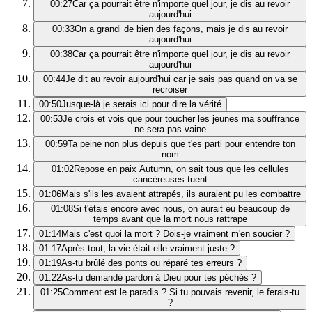
00:27
Car ça pourrait être n'importe quel jour, je dis au revoir
aujourd'hui
00:33
On a grandi de bien des façons, mais je dis au revoir
aujourd'hui
00:38
Car ça pourrait être n'importe quel jour, je dis au revoir
aujourd'hui
00:44
Je dit au revoir aujourd'hui car je sais pas quand on va se
recroiser
00:50
Jusque-là je serais ici pour dire la vérité
00:53
Je crois et vois que pour toucher les jeunes ma souffrance
ne sera pas vaine
00:59
Ta peine non plus depuis que t'es parti pour entendre ton
nom
01:02
Repose en paix Autumn, on sait tous que les cellules
cancéreuses tuent
01:06
Mais s'ils les avaient attrapés, ils auraient pu les combattre
01:08
Si t'étais encore avec nous, on aurait eu beaucoup de
temps avant que la mort nous rattrape
01:14
Mais c'est quoi la mort ? Dois-je vraiment m'en soucier ?
01:17
Après tout, la vie était-elle vraiment juste ?
01:19
As-tu brûlé des ponts ou réparé tes erreurs ?
01:22
As-tu demandé pardon à Dieu pour tes péchés ?
01:25
Comment est le paradis ? Si tu pouvais revenir, le ferais-tu
?