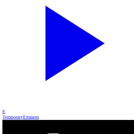
E
Temporary
Eminem