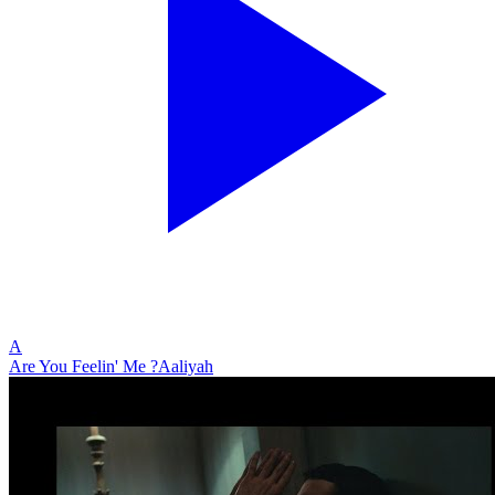
A
Are You Feelin' Me ?
Aaliyah