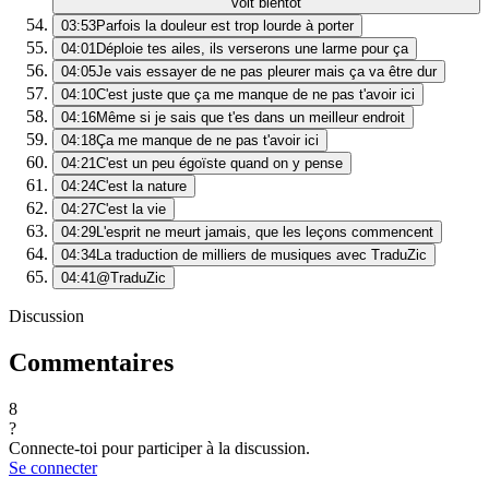
voit bientôt
03:53
Parfois la douleur est trop lourde à porter
04:01
Déploie tes ailes, ils verserons une larme pour ça
04:05
Je vais essayer de ne pas pleurer mais ça va être dur
04:10
C'est juste que ça me manque de ne pas t'avoir ici
04:16
Même si je sais que t'es dans un meilleur endroit
04:18
Ça me manque de ne pas t'avoir ici
04:21
C'est un peu égoïste quand on y pense
04:24
C'est la nature
04:27
C'est la vie
04:29
L'esprit ne meurt jamais, que les leçons commencent
04:34
La traduction de milliers de musiques avec TraduZic
04:41
@TraduZic
Discussion
Commentaires
8
?
Connecte-toi pour participer à la discussion.
Se connecter