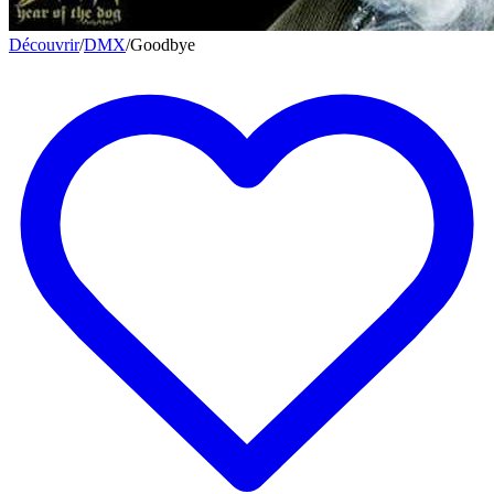
Découvrir
/
DMX
/
Goodbye