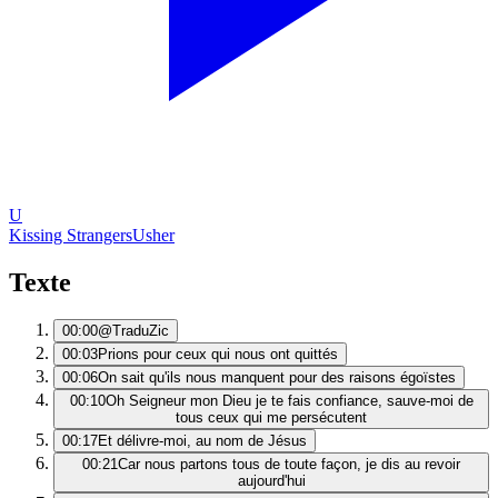
U
Kissing Strangers
Usher
Texte
00:00
@TraduZic
00:03
Prions pour ceux qui nous ont quittés
00:06
On sait qu'ils nous manquent pour des raisons égoïstes
00:10
Oh Seigneur mon Dieu je te fais confiance, sauve-moi de
tous ceux qui me persécutent
00:17
Et délivre-moi, au nom de Jésus
00:21
Car nous partons tous de toute façon, je dis au revoir
aujourd'hui