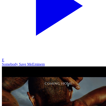
E
Somebody Save Me
Eminem