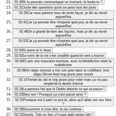
01:28
Si tu pouvais communiquer un moment, le ferais-tu ?
01:32
Juste des questions qu'on se pose tous les jours
01:35
Car nous partons tous de toute façon, je dis au revoir
aujourd'hui
01:41
Car ça pourrait être n'importe quel jour, je dis au revoir
aujourd'hui
01:46
On a grandi de bien des façons, mais je dis au revoir
aujourd'hui
01:52
Car ça pourrait être n'importe quel jour, je dis au revoir
aujourd'hui
01:59
Si jeune et si doué
02:02
Le sens de la vie s'est amplifié quand le vent a tourné
02:06
Et pris une mauvaise tournure, avec la bénédiction vient la
malédiction
02:09
Un négro stressé a mis son pote dans le corbillard, mon
négro Divine était trop jeune pour mourir
02:14
Tombé du nid et trop jeune pour voler mais ça n'a pas
empêché le destin d'arrivé
02:19
La paresse fait que le Diable déteste ce qui se passe !
02:23
Dieu non ! Pourquoi ça s'est passé ainsi ?
02:25
Pourquoi est-il parti ce jour-là, alors qu'il allait voir ses fans
?
02:28
Doucement si j'ose dire, la vie continue
02:31
Donuts, Trey et Jerz s'il vous plaît restez fort !