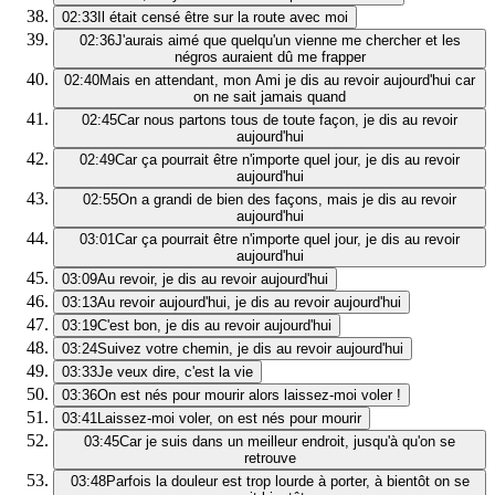
02:33
Il était censé être sur la route avec moi
02:36
J'aurais aimé que quelqu'un vienne me chercher et les
négros auraient dû me frapper
02:40
Mais en attendant, mon Ami je dis au revoir aujourd'hui car
on ne sait jamais quand
02:45
Car nous partons tous de toute façon, je dis au revoir
aujourd'hui
02:49
Car ça pourrait être n'importe quel jour, je dis au revoir
aujourd'hui
02:55
On a grandi de bien des façons, mais je dis au revoir
aujourd'hui
03:01
Car ça pourrait être n'importe quel jour, je dis au revoir
aujourd'hui
03:09
Au revoir, je dis au revoir aujourd'hui
03:13
Au revoir aujourd'hui, je dis au revoir aujourd'hui
03:19
C'est bon, je dis au revoir aujourd'hui
03:24
Suivez votre chemin, je dis au revoir aujourd'hui
03:33
Je veux dire, c'est la vie
03:36
On est nés pour mourir alors laissez-moi voler !
03:41
Laissez-moi voler, on est nés pour mourir
03:45
Car je suis dans un meilleur endroit, jusqu'à qu'on se
retrouve
03:48
Parfois la douleur est trop lourde à porter, à bientôt on se