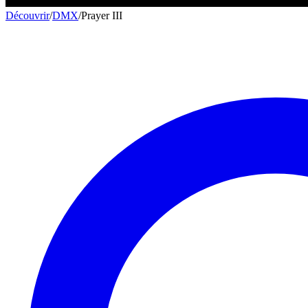
Découvrir
/
DMX
/
Prayer III