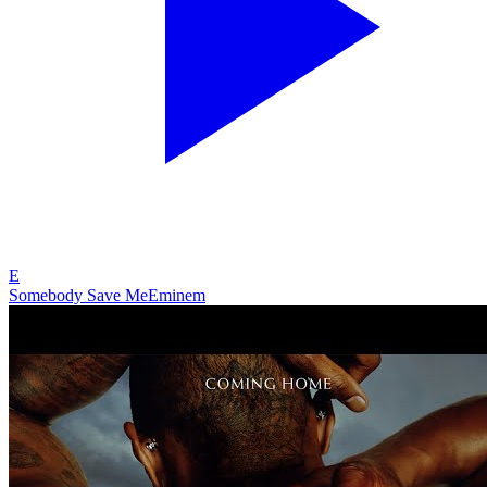
E
Somebody Save Me
Eminem