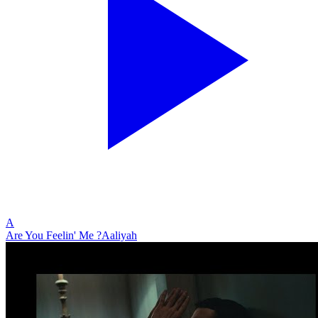
A
Are You Feelin' Me ?
Aaliyah