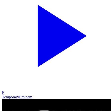
E
Temporary
Eminem