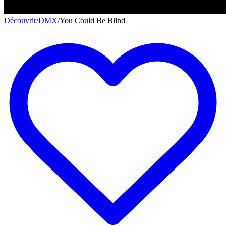
Découvrir
/
DMX
/
You Could Be Blind