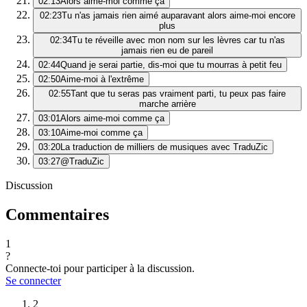
02:13
Alors aime-moi comme ça
02:23
Tu n'as jamais rien aimé auparavant alors aime-moi encore
plus
02:34
Tu te réveille avec mon nom sur les lèvres car tu n'as
jamais rien eu de pareil
02:44
Quand je serai partie, dis-moi que tu mourras à petit feu
02:50
Aime-moi à l'extrême
02:55
Tant que tu seras pas vraiment parti, tu peux pas faire
marche arrière
03:01
Alors aime-moi comme ça
03:10
Aime-moi comme ça
03:20
La traduction de milliers de musiques avec TraduZic
03:27
@TraduZic
Discussion
Commentaires
1
?
Connecte-toi pour participer à la discussion.
Se connecter
2