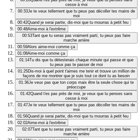
cesse à moi
00:33
Je te veux tellement que tu peux pas décoller tes mains de
moi
00:42
Quand je serai partie, dis-moi que tu mourras à petit feu
00:48
Aime-moi à l'extrême
00:53
Tant que tu seras pas vraiment parti, tu peux pas faire
marche arrière
00:59
Alors aime-moi comme ça
01:08
Aime-moi comme ça
01:14
Tu dis que tu détesterais chaque minute qui passe et que
tu peux pas te passer de moi
01:25
Dis-moi à quel point t'aimes me tenir et trouve un million de
façons de me montrer que je suis tout ce dont tu as besoin
01:36
Je veux pas que ton corps mais être la seule chose qui te
préoccupe
01:42
Quand t'es pas près de moi, je veux que tu penses sans
cesse à moi
01:47
Je te veux tellement que tu peux pas décoller tes mains de
moi
01:56
Quand je serai partie, dis-moi que tu mourras à petit feu
02:02
Aime-moi à l'extrême
02:07
Tant que tu seras pas vraiment parti, tu peux pas faire
marche arrière