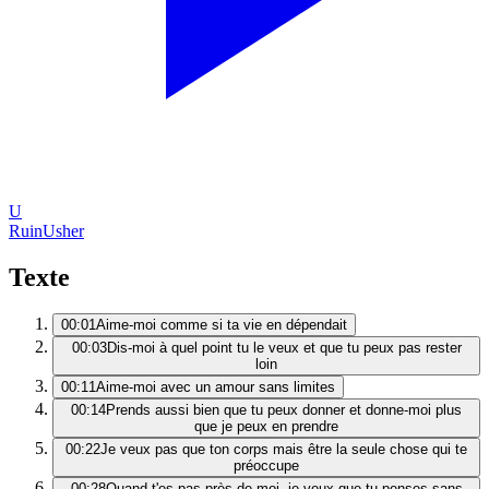
U
Ruin
Usher
Texte
00:01
Aime-moi comme si ta vie en dépendait
00:03
Dis-moi à quel point tu le veux et que tu peux pas rester
loin
00:11
Aime-moi avec un amour sans limites
00:14
Prends aussi bien que tu peux donner et donne-moi plus
que je peux en prendre
00:22
Je veux pas que ton corps mais être la seule chose qui te
préoccupe
00:28
Quand t'es pas près de moi, je veux que tu penses sans