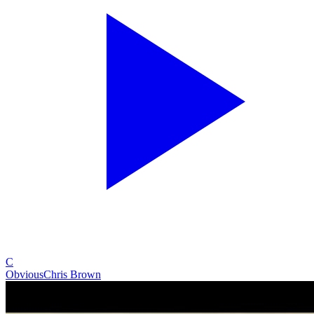
C
Obvious
Chris Brown