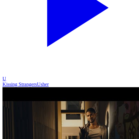
U
Kissing Strangers
Usher