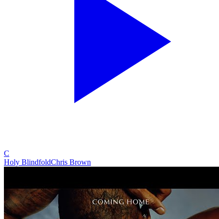
C
Holy Blindfold
Chris Brown