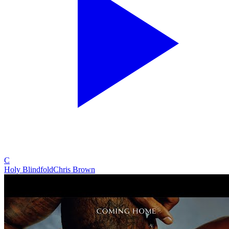
C
Holy Blindfold
Chris Brown