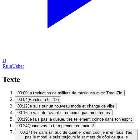
U
Ruin
Usher
Texte
00:00
La traduction de milliers de musiques avec TraduZic
00:04
(Paroles à 0 : 12)
00:12
Je suis sur un nouveau mode et change de vibe
00:16
Je vais de l'avant et ne perds pas mon temps
00:19
Je fais pas la queue, t'es tellement coincé dans ton esprit
00:24
Quand vas-tu te reprendre en main ?
00:27
T'es dans un truc de quartier c'est cool je m'en fous, t'as
pas le moral je suis toujours là et mets de côté ce que je