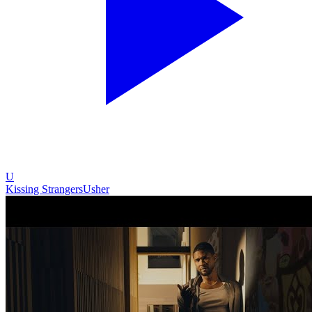
U
Kissing Strangers
Usher