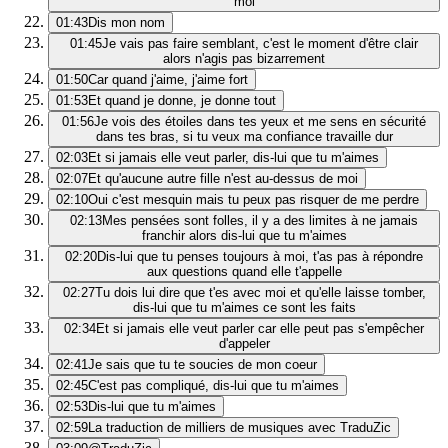
moi
01:43
Dis mon nom
01:45
Je vais pas faire semblant, c'est le moment d'être clair
alors n'agis pas bizarrement
01:50
Car quand j'aime, j'aime fort
01:53
Et quand je donne, je donne tout
01:56
Je vois des étoiles dans tes yeux et me sens en sécurité
dans tes bras, si tu veux ma confiance travaille dur
02:03
Et si jamais elle veut parler, dis-lui que tu m'aimes
02:07
Et qu'aucune autre fille n'est au-dessus de moi
02:10
Oui c'est mesquin mais tu peux pas risquer de me perdre
02:13
Mes pensées sont folles, il y a des limites à ne jamais
franchir alors dis-lui que tu m'aimes
02:20
Dis-lui que tu penses toujours à moi, t'as pas à répondre
aux questions quand elle t'appelle
02:27
Tu dois lui dire que t'es avec moi et qu'elle laisse tomber,
dis-lui que tu m'aimes ce sont les faits
02:34
Et si jamais elle veut parler car elle peut pas s'empêcher
d'appeler
02:41
Je sais que tu te soucies de mon coeur
02:45
C'est pas compliqué, dis-lui que tu m'aimes
02:53
Dis-lui que tu m'aimes
02:59
La traduction de milliers de musiques avec TraduZic