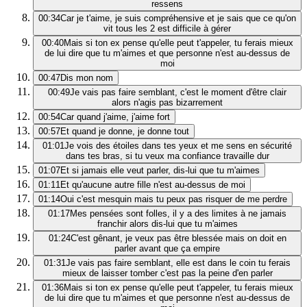
ressens
00:34
Car je t'aime, je suis compréhensive et je sais que ce qu'on
vit tous les 2 est difficile à gérer
00:40
Mais si ton ex pense qu'elle peut t'appeler, tu ferais mieux
de lui dire que tu m'aimes et que personne n'est au-dessus de
moi
00:47
Dis mon nom
00:49
Je vais pas faire semblant, c'est le moment d'être clair
alors n'agis pas bizarrement
00:54
Car quand j'aime, j'aime fort
00:57
Et quand je donne, je donne tout
01:01
Je vois des étoiles dans tes yeux et me sens en sécurité
dans tes bras, si tu veux ma confiance travaille dur
01:07
Et si jamais elle veut parler, dis-lui que tu m'aimes
01:11
Et qu'aucune autre fille n'est au-dessus de moi
01:14
Oui c'est mesquin mais tu peux pas risquer de me perdre
01:17
Mes pensées sont folles, il y a des limites à ne jamais
franchir alors dis-lui que tu m'aimes
01:24
C'est gênant, je veux pas être blessée mais on doit en
parler avant que ça empire
01:31
Je vais pas faire semblant, elle est dans le coin tu ferais
mieux de laisser tomber c'est pas la peine d'en parler
01:36
Mais si ton ex pense qu'elle peut t'appeler, tu ferais mieux
de lui dire que tu m'aimes et que personne n'est au-dessus de