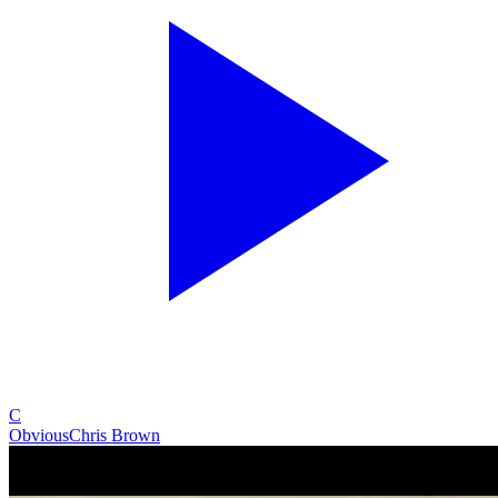
C
Obvious
Chris Brown