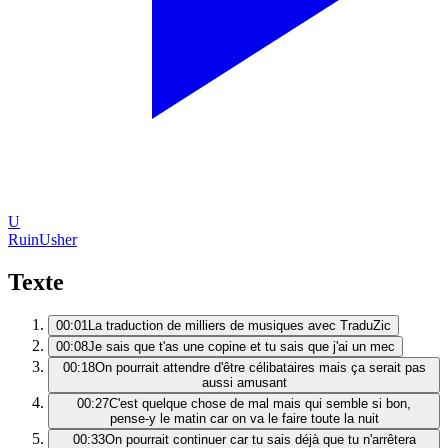
U
Ruin
Usher
Texte
00:01
La traduction de milliers de musiques avec TraduZic
00:08
Je sais que t'as une copine et tu sais que j'ai un mec
00:18
On pourrait attendre d'être célibataires mais ça serait pas
aussi amusant
00:27
C'est quelque chose de mal mais qui semble si bon,
pense-y le matin car on va le faire toute la nuit
00:33
On pourrait continuer car tu sais déjà que tu n'arrêtera