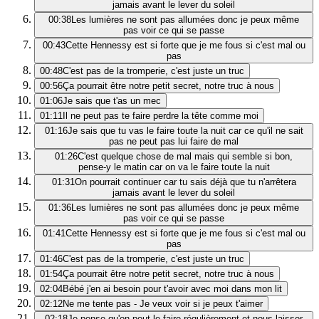
jamais avant le lever du soleil
00:38
Les lumières ne sont pas allumées donc je peux même
pas voir ce qui se passe
00:43
Cette Hennessy est si forte que je me fous si c'est mal ou
pas
00:48
C'est pas de la tromperie, c'est juste un truc
00:56
Ça pourrait être notre petit secret, notre truc à nous
01:06
Je sais que t'as un mec
01:11
Il ne peut pas te faire perdre la tête comme moi
01:16
Je sais que tu vas le faire toute la nuit car ce qu'il ne sait
pas ne peut pas lui faire de mal
01:26
C'est quelque chose de mal mais qui semble si bon,
pense-y le matin car on va le faire toute la nuit
01:31
On pourrait continuer car tu sais déjà que tu n'arrêtera
jamais avant le lever du soleil
01:36
Les lumières ne sont pas allumées donc je peux même
pas voir ce qui se passe
01:41
Cette Hennessy est si forte que je me fous si c'est mal ou
pas
01:46
C'est pas de la tromperie, c'est juste un truc
01:54
Ça pourrait être notre petit secret, notre truc à nous
02:04
Bébé j'en ai besoin pour t'avoir avec moi dans mon lit
02:12
Ne me tente pas - Je veux voir si je peux t'aimer
02:18
Je pense qu'on peut le faire régulièrement et nous laisser