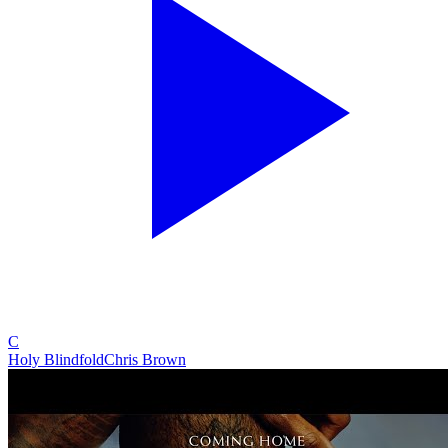
C
Holy Blindfold
Chris Brown