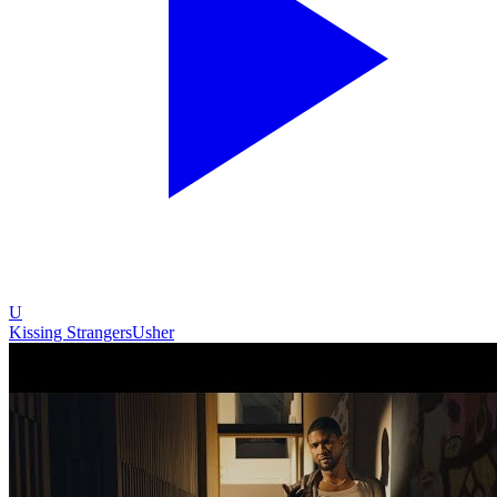
U
Kissing Strangers
Usher