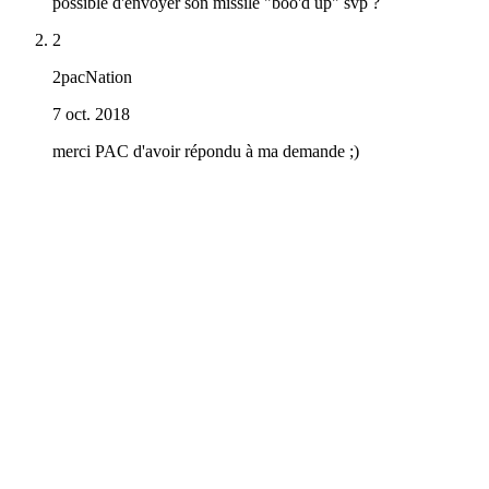
possible d'envoyer son missile "boo'd up" svp ?
2
2pacNation
7 oct. 2018
merci PAC d'avoir répondu à ma demande ;)