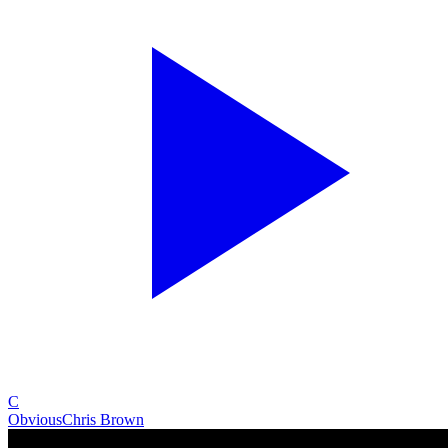
C
Obvious
Chris Brown