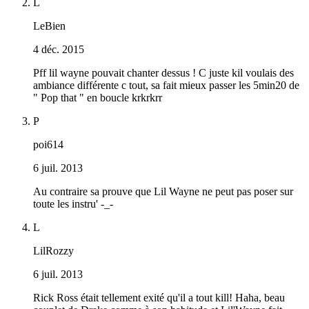
L
LeBien
4 déc. 2015
Pff lil wayne pouvait chanter dessus ! C juste kil voulais des
ambiance différente c tout, sa fait mieux passer les 5min20 de
" Pop that " en boucle krkrkrr
P
poi614
6 juil. 2013
Au contraire sa prouve que Lil Wayne ne peut pas poser sur
toute les instru' -_-
L
LilRozzy
6 juil. 2013
Rick Ross était tellement exité qu'il a tout kill! Haha, beau