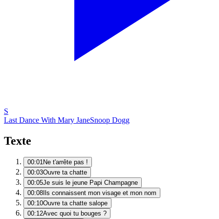
S
Last Dance With Mary Jane
Snoop Dogg
Texte
00:01
Ne t'arrête pas !
00:03
Ouvre ta chatte
00:05
Je suis le jeune Papi Champagne
00:08
Ils connaissent mon visage et mon nom
00:10
Ouvre ta chatte salope
00:12
Avec quoi tu bouges ?