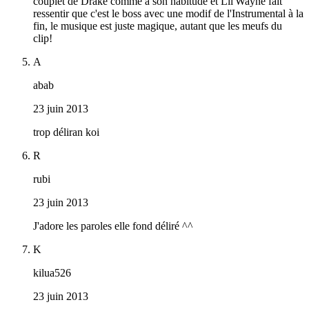
couplet de Drake comme à son habitude et Lil'Wayne fait
ressentir que c'est le boss avec une modif de l'Instrumental à la
fin, le musique est juste magique, autant que les meufs du
clip!
A
abab
23 juin 2013
trop déliran koi
R
rubi
23 juin 2013
J'adore les paroles elle fond déliré ^^
K
kilua526
23 juin 2013