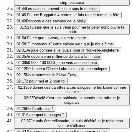
strip-teaseuse
01:44
Les salopes savent que je suis le meilleur
01:46
J'ai une Buggati à 4 portes, je fais tout le temps la fête
01:49
Donnons à ces salopes de la Molly
01:51
Tu sais que je suis venu pour me la péter donc ouvre ta
chatte
01:54
J'ai ce que tu veux, ouvre ta chatte
01:58
"Filmons-nous" cette salope veut que je nous filme
02:01
Je joue comme si je jouais pour la Nouvelle-Angleterre
02:05
Je dépense un millier de dollars à la minute
02:08
50 000, 100 000$ je ne vois aucune limite
02:12
Dédicace à l'Oncle Luke ainsi qu'à mes salopes
02:15
Nous sommes le 2 Live Crew
02:17
2 pour moi et 2 pour toi
02:19
Je donne des carottes à ces salopes, je les baise comme
un lapin
02:23
Désolé c'est une habitude, je prends une taffe et je
disparais
02:26
Ne t'arrête pas !
02:31
Avec quoi tu bouges ?
02:37
Je vais être célibataire, je suis déchiré et je triple mon
chiffre d'affaires
02:43
J'espère que ces rageux ne feront jamais de fric