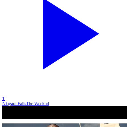
T
Niagara Falls
The Weeknd