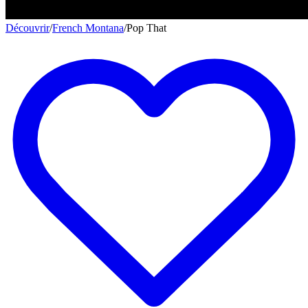
Découvrir
/
French Montana
/
Pop That