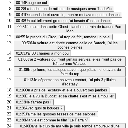
00:14
Bouge ce cul
00:28
La traduction de milliers de musiques avec TraduZic
00:41
Descends-le et ouvre-le, montre-moi avec quoi tu danses
00:48
Un cul tellement gros que j'ai besoin d'un lap dance
00:51
Je suis dans cette Ghost blanche en train de traquer Pac-
Man
00:55
Je prends du Ciroc, j'ai trop de fric, ramène un balai
00:59
Ma voiture est tintée comme celle de Barack, j'ai les
poches pleines
01:03
J'ai 30 chaînes à mon cou
01:06
J'ai 2 voitures qui n'ont jamais servies, elles n'ont pas de
toît comme Wallace
01:09
Et je fume, les salopes savent que j'étais riche avant de
faire du rap
01:13
Je dépense ton nouveau contrat, j'ai pris 3 pillules
d'ecstasy
01:16
On a pris de l'ecstasy et elle a ouvert ses jambes
01:20
Elle a vu la Buggati et sa chatte s'est mise à mouiller
01:23
Ne t'arrête pas !
01:28
Avec quoi tu bouges ?
01:35
J'aime les grosses fesses de mes salopes
01:38
Ma vie est comme le film "Le Parrain"
01:40
Dans le club de ma ville je suis tombé amoureux d'une