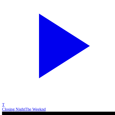
T
Closing Night
The Weeknd