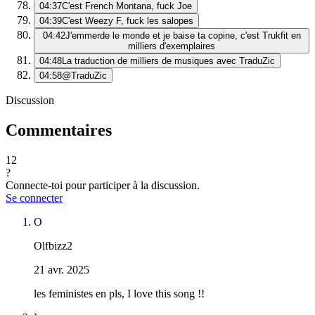
04:37
C'est French Montana, fuck Joe
04:39
C'est Weezy F, fuck les salopes
04:42
J'emmerde le monde et je baise ta copine, c'est Trukfit en
milliers d'exemplaires
04:48
La traduction de milliers de musiques avec TraduZic
04:58
@TraduZic
Discussion
Commentaires
12
?
Connecte-toi pour participer à la discussion.
Se connecter
O
Olfbizz2
21 avr. 2025
les feministes en pls, I love this song !!