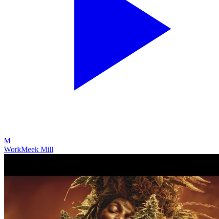
M
Work
Meek Mill