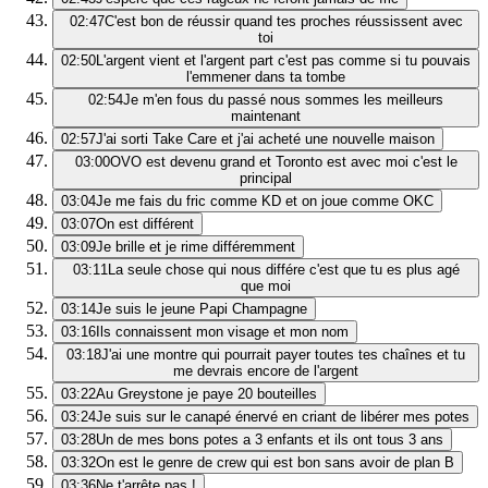
02:47
C'est bon de réussir quand tes proches réussissent avec
toi
02:50
L'argent vient et l'argent part c'est pas comme si tu pouvais
l'emmener dans ta tombe
02:54
Je m'en fous du passé nous sommes les meilleurs
maintenant
02:57
J'ai sorti Take Care et j'ai acheté une nouvelle maison
03:00
OVO est devenu grand et Toronto est avec moi c'est le
principal
03:04
Je me fais du fric comme KD et on joue comme OKC
03:07
On est différent
03:09
Je brille et je rime différemment
03:11
La seule chose qui nous différe c'est que tu es plus agé
que moi
03:14
Je suis le jeune Papi Champagne
03:16
Ils connaissent mon visage et mon nom
03:18
J'ai une montre qui pourrait payer toutes tes chaînes et tu
me devrais encore de l'argent
03:22
Au Greystone je paye 20 bouteilles
03:24
Je suis sur le canapé énervé en criant de libérer mes potes
03:28
Un de mes bons potes a 3 enfants et ils ont tous 3 ans
03:32
On est le genre de crew qui est bon sans avoir de plan B
03:36
Ne t'arrête pas !