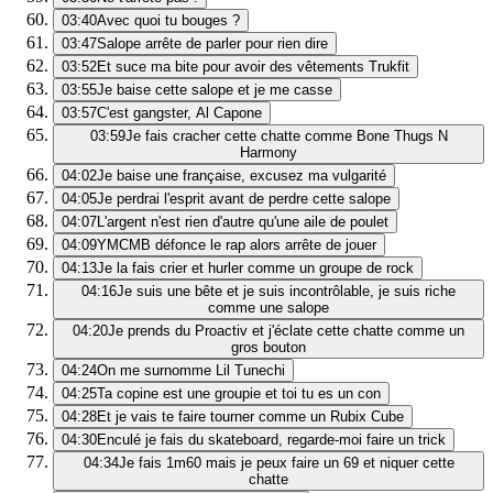
03:40
Avec quoi tu bouges ?
03:47
Salope arrête de parler pour rien dire
03:52
Et suce ma bite pour avoir des vêtements Trukfit
03:55
Je baise cette salope et je me casse
03:57
C'est gangster, Al Capone
03:59
Je fais cracher cette chatte comme Bone Thugs N
Harmony
04:02
Je baise une française, excusez ma vulgarité
04:05
Je perdrai l'esprit avant de perdre cette salope
04:07
L'argent n'est rien d'autre qu'une aile de poulet
04:09
YMCMB défonce le rap alors arrête de jouer
04:13
Je la fais crier et hurler comme un groupe de rock
04:16
Je suis une bête et je suis incontrôlable, je suis riche
comme une salope
04:20
Je prends du Proactiv et j'éclate cette chatte comme un
gros bouton
04:24
On me surnomme Lil Tunechi
04:25
Ta copine est une groupie et toi tu es un con
04:28
Et je vais te faire tourner comme un Rubix Cube
04:30
Enculé je fais du skateboard, regarde-moi faire un trick
04:34
Je fais 1m60 mais je peux faire un 69 et niquer cette
chatte