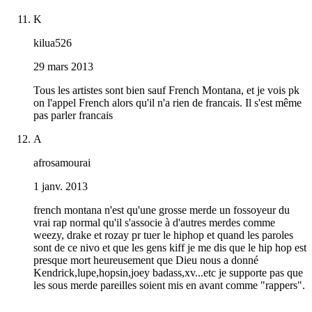
K
kilua526
29 mars 2013
Tous les artistes sont bien sauf French Montana, et je vois pk
on l'appel French alors qu'il n'a rien de francais. Il s'est même
pas parler francais
A
afrosamourai
1 janv. 2013
french montana n'est qu'une grosse merde un fossoyeur du
vrai rap normal qu'il s'associe à d'autres merdes comme
weezy, drake et rozay pr tuer le hiphop et quand les paroles
sont de ce nivo et que les gens kiff je me dis que le hip hop est
presque mort heureusement que Dieu nous a donné
Kendrick,lupe,hopsin,joey badass,xv...etc je supporte pas que
les sous merde pareilles soient mis en avant comme "rappers".