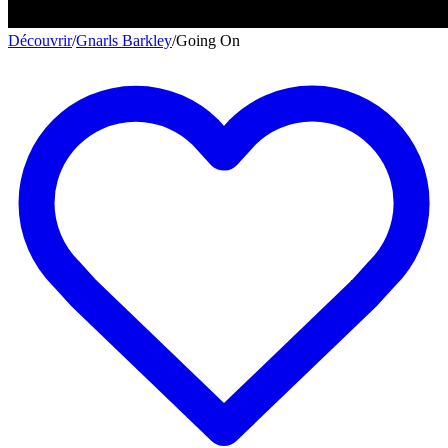
Découvrir
/
Gnarls Barkley
/
Going On