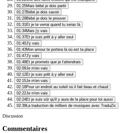
01:25
Mais bébé je dois partir
01:27
Bébé je dois savoir
01:29
Bébé je dois le prouver
01:31
Et je te verrai quand tu seras là
01:34
Mais j'y vais
01:37
Et je suis prêt à y aller seul
01:40
J'y vais
01:43
Mon amour te portera là où est ta place
01:47
J'y vais
01:48
Et je promets que je t'attendrais
02:09
Je m'en vais
02:12
Et je suis prêt à y aller seul
02:15
Je m'en vais
02:18
Pour un endroit au soleil où il fait beau et chaud
02:22
Je m'en vais
02:24
Et je suis sûr qu'il y aura de la place pour toi aussi
02:39
La traduction de milliers de musiques avec TraduZic
Discussion
Commentaires