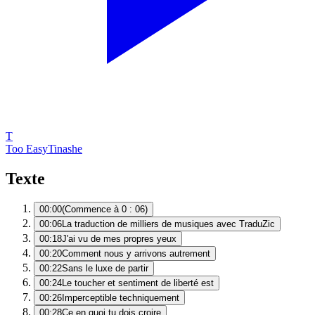
T
Too Easy
Tinashe
Texte
00:00
(Commence à 0 : 06)
00:06
La traduction de milliers de musiques avec TraduZic
00:18
J'ai vu de mes propres yeux
00:20
Comment nous y arrivons autrement
00:22
Sans le luxe de partir
00:24
Le toucher et sentiment de liberté est
00:26
Imperceptible techniquement
00:28
Ce en quoi tu dois croire