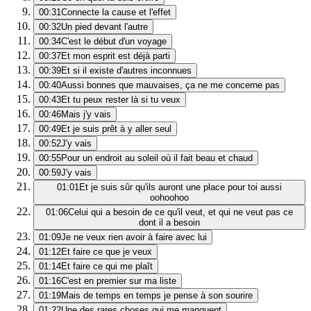
00:31
Connecte la cause et l'effet
00:32
Un pied devant l'autre
00:34
C'est le début d'un voyage
00:37
Et mon esprit est déjà parti
00:39
Et si il existe d'autres inconnues
00:40
Aussi bonnes que mauvaises, ça ne me concerne pas
00:43
Et tu peux rester là si tu veux
00:46
Mais j'y vais
00:49
Et je suis prêt à y aller seul
00:52
J'y vais
00:55
Pour un endroit au soleil où il fait beau et chaud
00:59
J'y vais
01:01
Et je suis sûr qu'ils auront une place pour toi aussi
oohoohoo
01:06
Celui qui a besoin de ce qu'il veut, et qui ne veut pas ce
dont il a besoin
01:09
Je ne veux rien avoir à faire avec lui
01:12
Et faire ce que je veux
01:14
Et faire ce qui me plaît
01:16
C'est en premier sur ma liste
01:19
Mais de temps en temps je pense à son sourire
01:22
Une des rares choses qui me manquent