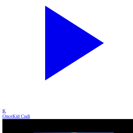
K
Once
Kid Cudi