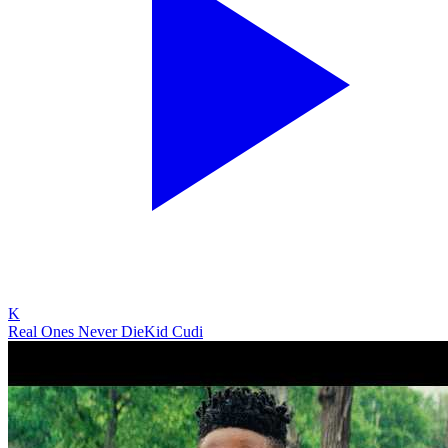
K
Real Ones Never Die
Kid Cudi