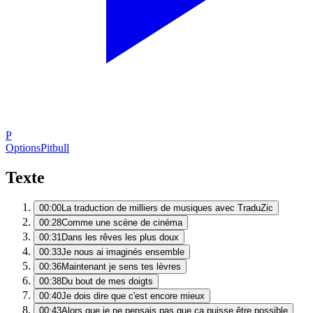
P
Options
Pitbull
Texte
00:00
La traduction de milliers de musiques avec TraduZic
00:28
Comme une scène de cinéma
00:31
Dans les rêves les plus doux
00:33
Je nous ai imaginés ensemble
00:36
Maintenant je sens tes lèvres
00:38
Du bout de mes doigts
00:40
Je dois dire que c'est encore mieux
00:43
Alors que je ne pensais pas que ça puisse être possible