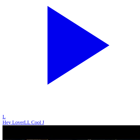
L
Hey Lover
LL Cool J