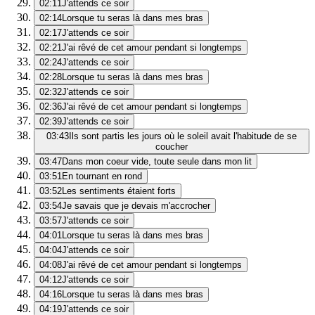
02:11
J'attends ce soir
02:14
Lorsque tu seras là dans mes bras
02:17
J'attends ce soir
02:21
J'ai rêvé de cet amour pendant si longtemps
02:24
J'attends ce soir
02:28
Lorsque tu seras là dans mes bras
02:32
J'attends ce soir
02:36
J'ai rêvé de cet amour pendant si longtemps
02:39
J'attends ce soir
03:43
Ils sont partis les jours où le soleil avait l'habitude de se
coucher
03:47
Dans mon coeur vide, toute seule dans mon lit
03:51
En tournant en rond
03:52
Les sentiments étaient forts
03:54
Je savais que je devais m'accrocher
03:57
J'attends ce soir
04:01
Lorsque tu seras là dans mes bras
04:04
J'attends ce soir
04:08
J'ai rêvé de cet amour pendant si longtemps
04:12
J'attends ce soir
04:16
Lorsque tu seras là dans mes bras
04:19
J'attends ce soir