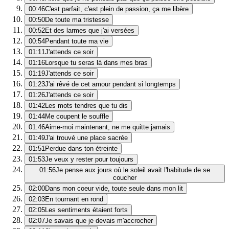
00:46
C'est parfait, c'est plein de passion, ça me libère
00:50
De toute ma tristesse
00:52
Et des larmes que j'ai versées
00:54
Pendant toute ma vie
01:11
J'attends ce soir
01:16
Lorsque tu seras là dans mes bras
01:19
J'attends ce soir
01:23
J'ai rêvé de cet amour pendant si longtemps
01:26
J'attends ce soir
01:42
Les mots tendres que tu dis
01:44
Me coupent le souffle
01:46
Aime-moi maintenant, ne me quitte jamais
01:49
J'ai trouvé une place sacrée
01:51
Perdue dans ton étreinte
01:53
Je veux y rester pour toujours
01:56
Je pense aux jours où le soleil avait l'habitude de se
coucher
02:00
Dans mon coeur vide, toute seule dans mon lit
02:03
En tournant en rond
02:05
Les sentiments étaient forts
02:07
Je savais que je devais m'accrocher