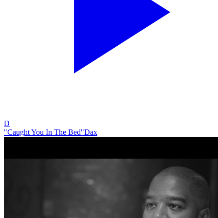
D
"Caught You In The Bed"
Dax