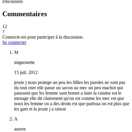
Discussion
Commentaires
12
?
Connecte-toi pour participer à la discussion.
Se connecter
M
mignonette
15 juil. 2012
jessie j nous protege un peu les fillles les paroles ne sont pas
du tout oser elle passe un savon au mec un peu machot qui
panssent que les femme sont bonne a faire la cuisine est le
menage elle dit clairement qu'on est comme les mec est que
nous les femme on a des droits est que parfoua on est plus que
les gars et la jessie j a raison
A
aurore