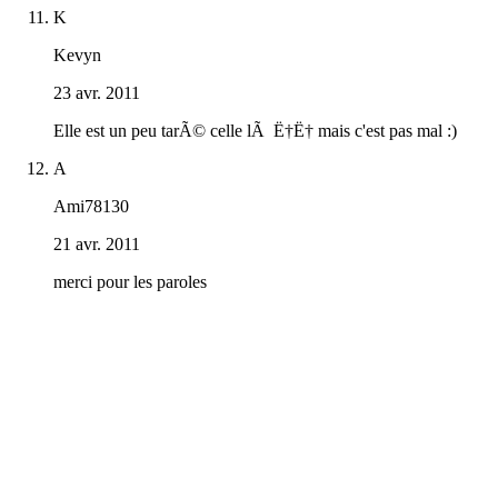
K
Kevyn
23 avr. 2011
Elle est un peu tarÃ© celle lÃ Ë†Ë† mais c'est pas mal :)
A
Ami78130
21 avr. 2011
merci pour les paroles