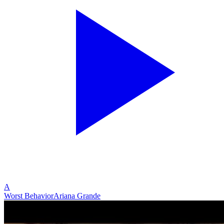
A
Worst Behavior
Ariana Grande