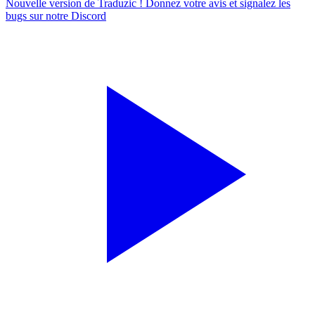
Nouvelle version de Traduzic ! Donnez votre avis et signalez les
bugs sur notre
Discord