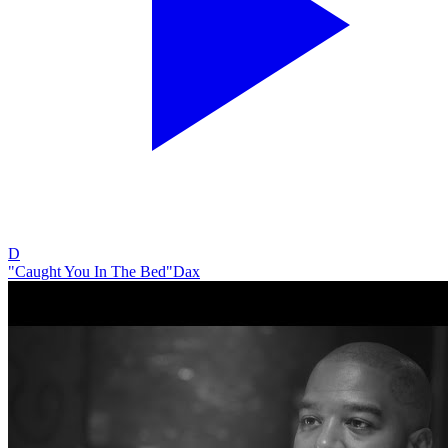
D
"Caught You In The Bed"
Dax