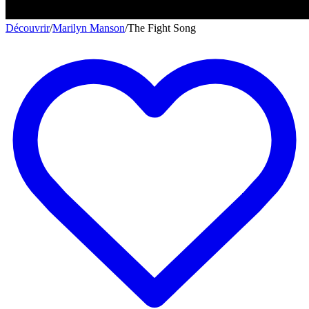
Découvrir
/
Marilyn Manson
/
The Fight Song