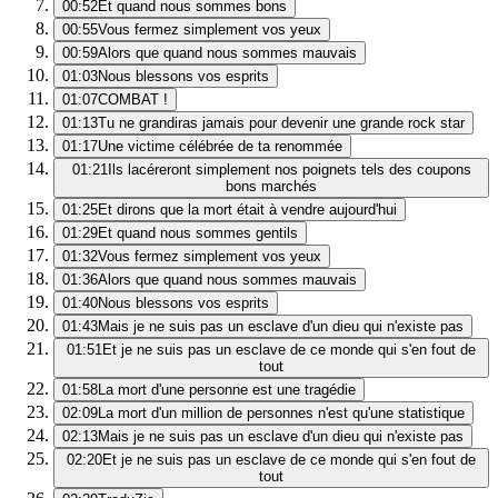
00:52
Et quand nous sommes bons
00:55
Vous fermez simplement vos yeux
00:59
Alors que quand nous sommes mauvais
01:03
Nous blessons vos esprits
01:07
COMBAT !
01:13
Tu ne grandiras jamais pour devenir une grande rock star
01:17
Une victime célébrée de ta renommée
01:21
Ils lacéreront simplement nos poignets tels des coupons
bons marchés
01:25
Et dirons que la mort était à vendre aujourd'hui
01:29
Et quand nous sommes gentils
01:32
Vous fermez simplement vos yeux
01:36
Alors que quand nous sommes mauvais
01:40
Nous blessons vos esprits
01:43
Mais je ne suis pas un esclave d'un dieu qui n'existe pas
01:51
Et je ne suis pas un esclave de ce monde qui s'en fout de
tout
01:58
La mort d'une personne est une tragédie
02:09
La mort d'un million de personnes n'est qu'une statistique
02:13
Mais je ne suis pas un esclave d'un dieu qui n'existe pas
02:20
Et je ne suis pas un esclave de ce monde qui s'en fout de
tout