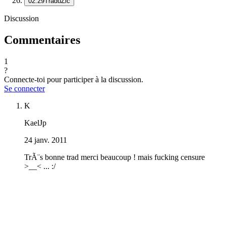
02:29
TraduZic
Discussion
Commentaires
1
?
Connecte-toi pour participer à la discussion.
Se connecter
K
KaelJp
24 janv. 2011
TrÃ¨s bonne trad merci beaucoup ! mais fucking censure
>__< ... :/