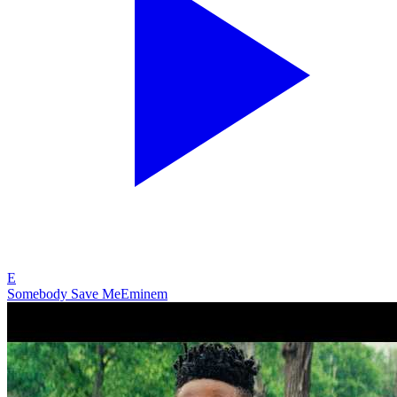
E
Somebody Save Me
Eminem