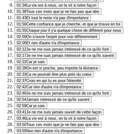
01:34
La vie est à nous, on la vit à notre façon
01:38
Tous ces mots que je ne fais pas que dire
01:43
Et tout le reste n'a pas d'importance
01:50
Cette confiance que je cherche, et que je trouve en toi
01:55
Chaque jour il y'a quelque chose de différent pour nous
02:00
On s'ouvre l'esprit pour voir différemment
02:05
Et rien d'autre n'a d'importance
02:12
Je ne me suis jamais intéressé de ce qu'ils font
02:17
Je ne me suis jamais intéressé de ce qu'ils savent
02:22
Car je sais
02:28
On est si proche, peu importe la distance
02:33
Ca ne pourrait être plus près du coeur
02:37
Crois en qui tu es pour l'éternité
02:42
Car rien d'autre n'a d'importance
02:49
Je ne me suis jamais intéressé de ce qu'ils font
02:54
Jamais intéressé de ce qu'ils savent
02:59
Car je sais
03:41
Je ne me suis jamais ouvert de cette façon
03:46
La vie est à nous, on la vit à notre façon
03:50
Tous ces mots que je ne fais pas que dire
03:55
Non rien d'autre n'a d'importance