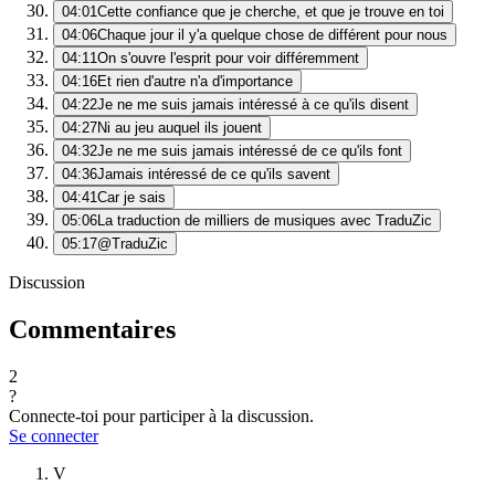
04:01
Cette confiance que je cherche, et que je trouve en toi
04:06
Chaque jour il y'a quelque chose de différent pour nous
04:11
On s'ouvre l'esprit pour voir différemment
04:16
Et rien d'autre n'a d'importance
04:22
Je ne me suis jamais intéressé à ce qu'ils disent
04:27
Ni au jeu auquel ils jouent
04:32
Je ne me suis jamais intéressé de ce qu'ils font
04:36
Jamais intéressé de ce qu'ils savent
04:41
Car je sais
05:06
La traduction de milliers de musiques avec TraduZic
05:17
@TraduZic
Discussion
Commentaires
2
?
Connecte-toi pour participer à la discussion.
Se connecter
V