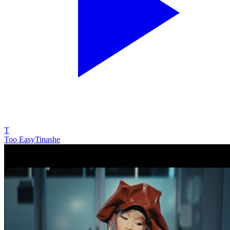
T
Too Easy
Tinashe