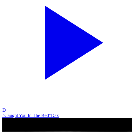
D
"Caught You In The Bed"
Dax