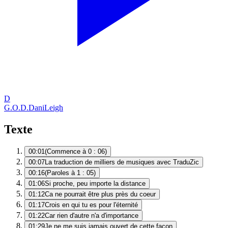
D
G.O.D.
DaniLeigh
Texte
00:01
(Commence à 0 : 06)
00:07
La traduction de milliers de musiques avec TraduZic
00:16
(Paroles à 1 : 05)
01:06
Si proche, peu importe la distance
01:12
Ca ne pourrait être plus près du coeur
01:17
Crois en qui tu es pour l'éternité
01:22
Car rien d'autre n'a d'importance
01:29
Je ne me suis jamais ouvert de cette façon