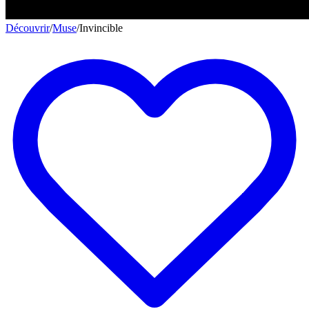
Découvrir
/
Muse
/
Invincible