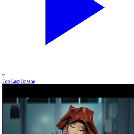
T
Too Easy
Tinashe