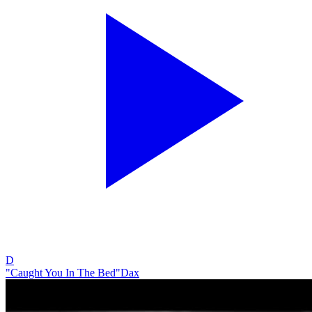
D
"Caught You In The Bed"
Dax