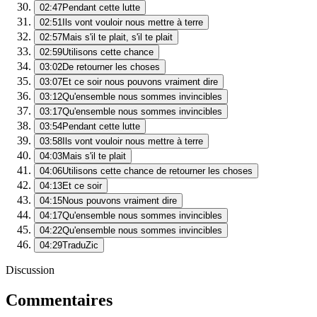
02:47
Pendant cette lutte
02:51
Ils vont vouloir nous mettre à terre
02:57
Mais s'il te plait, s'il te plait
02:59
Utilisons cette chance
03:02
De retourner les choses
03:07
Et ce soir nous pouvons vraiment dire
03:12
Qu'ensemble nous sommes invincibles
03:17
Qu'ensemble nous sommes invincibles
03:54
Pendant cette lutte
03:58
Ils vont vouloir nous mettre à terre
04:03
Mais s'il te plait
04:06
Utilisons cette chance de retourner les choses
04:13
Et ce soir
04:15
Nous pouvons vraiment dire
04:17
Qu'ensemble nous sommes invincibles
04:22
Qu'ensemble nous sommes invincibles
04:29
TraduZic
Discussion
Commentaires