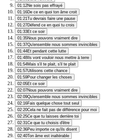
01:12
Ne sois pas effrayé
01:16
De ce en quoi ton âme croit
01:21
Tu devrais faire une pause
01:27
Défend ce en quoi tu crois
01:33
Et ce soir
01:35
Nous pouvons vraiment dire
01:37
Qu'ensemble nous sommes invincibles
01:44
Et pendant cette lutte
01:48
Ils vont vouloir nous mettre à terre
01:54
Mais s'il te plait, s'il te plait
01:57
Utilisons cette chance
01:59
Pour changer les choses
02:05
Et ce soir
02:07
Nous pouvons vraiment dire
02:09
Qu'ensemble nous sommes invincibles
02:16
Fais quelque chose tout seul
02:20
Cela ne fait pas de différence pour moi
02:25
Ce que tu laisses derrière toi
02:31
Ce que tu choisis d'être
02:36
Peu importe ce qu'ils disent
02:40
Ton âme est inaltérable