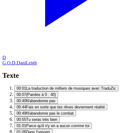
D
G.O.D.
DaniLeigh
Texte
00:01
La traduction de milliers de musiques avec TraduZic
00:07
(Paroles à 0 : 40)
00:40
N'abandonne pas
00:44
Fais en sorte que tes rêves deviennent réalité
00:49
N'abandonne pas le combat
00:55
Tu seras très bien
01:01
Parce qu'il n'y en a aucun comme toi
01:05
Dans l'univers