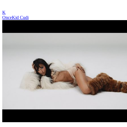
K
Once
Kid Cudi