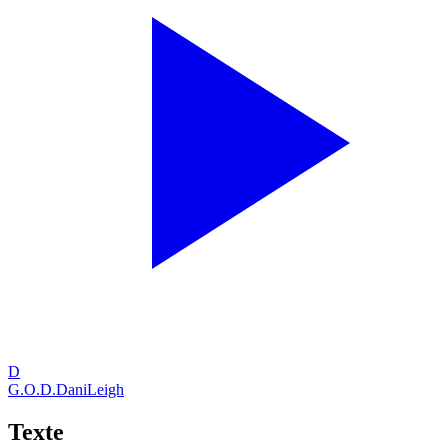
D
G.O.D.
DaniLeigh
Texte