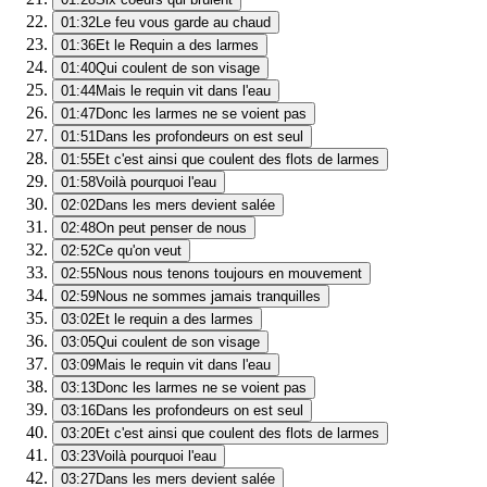
01:32
Le feu vous garde au chaud
01:36
Et le Requin a des larmes
01:40
Qui coulent de son visage
01:44
Mais le requin vit dans l'eau
01:47
Donc les larmes ne se voient pas
01:51
Dans les profondeurs on est seul
01:55
Et c'est ainsi que coulent des flots de larmes
01:58
Voilà pourquoi l'eau
02:02
Dans les mers devient salée
02:48
On peut penser de nous
02:52
Ce qu'on veut
02:55
Nous nous tenons toujours en mouvement
02:59
Nous ne sommes jamais tranquilles
03:02
Et le requin a des larmes
03:05
Qui coulent de son visage
03:09
Mais le requin vit dans l'eau
03:13
Donc les larmes ne se voient pas
03:16
Dans les profondeurs on est seul
03:20
Et c'est ainsi que coulent des flots de larmes
03:23
Voilà pourquoi l'eau
03:27
Dans les mers devient salée