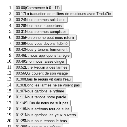
00:00
(Commence à 0 : 17)
00:17
La traduction de milliers de musiques avec TraduZic
00:24
Nous sommes solidaires
00:28
Nous nous supportons
00:31
Nous sommes complices
00:35
Personne ne peut nous retenir
00:39
Nous vous devons fidélité
00:42
Nous y tenons fermement
00:46
Et nous appliquons la règle
00:49
Si on nous laisse diriger
00:52
Et le Requin a des larmes
00:56
Qui coulent de son visage
01:00
Mais le requin vit dans l'eau
01:03
Donc les larmes ne se voient pas
01:07
Nous gardons le rythme
01:11
Nous tenons notre parole
01:14
Si l'un de nous ne suit pas
01:18
Nous arrêtons tout de suite
01:21
Nous gardons les yeux ouverts
01:25
Nous nous tenons le bras
01:28
Six coeurs qui brûlent